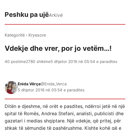
Peshku pa ujë
Arkivë
Kategoritë
›
Kryesore
Vdekje dhe vrer, por jo vetëm…!
40 postime
2780 shikime
5 dhjetor 2016 në 05:54 e paradites
Enida Vërça
@Enida_Verca
5 dhjetor 2016 në 05:54 e paradites
Ditën e djeshme, në orët e pasdites, ndërroi jetë në një
spital të Romës, Andrea Stefani, analisti, publicisti dhe
gazetari i medias shqiptare. Një vdekje, që pritej, për
shkak të sëmundje të pashërushme. Kishte kohë që e