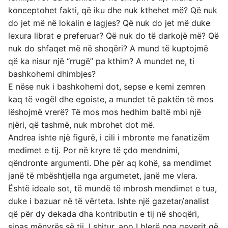
konceptohet fakti, që iku dhe nuk kthehet më? Që nuk
do jet më në lokalin e lagjes? Që nuk do jet më duke
lexura librat e preferuar? Që nuk do të darkojë më? Që
nuk do shfaqet më në shoqëri? A mund të kuptojmë
që ka nisur një “rrugë’’ pa kthim? A mundet ne, ti
bashkohemi dhimbjes?
E nëse nuk i bashkohemi dot, sepse e kemi zemren
kaq të vogël dhe egoiste, a mundet të paktën të mos
lëshojmë vrerë? Të mos mos hedhim baltë mbi një
njëri, që tashmë, nuk mbrohet dot më.
Andrea ishte një figurë, i cili i mbronte me fanatizëm
medimet e tij. Por në kryre të çdo mendnimi,
qëndronte argumenti. Dhe për aq kohë, sa mendimet
janë të mbështjella nga argumetet, janë me vlera.
Është ideale sot, të mundë të mbrosh mendimet e tua,
duke i bazuar në të vërteta. Ishte një gazetar/analist
që për dy dekada dha kontributin e tij në shoqëri,
sipas mënyrës së tij. I shitur, apo I blerë nga qeverit që