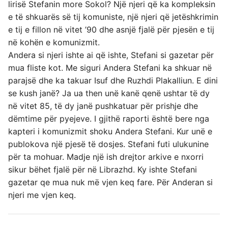
lirisë Stefanin more Sokol? Një njeri që ka kompleksin
e të shkuarës së tij komuniste, një njeri që jetëshkrimin
e tij e fillon në vitet ’90 dhe asnjë fjalë për pjesën e tij
në kohën e komunizmit.
Andera si njeri ishte ai që ishte, Stefani si gazetar për
mua fliste kot. Me siguri Andera Stefani ka shkuar në
parajsë dhe ka takuar Isuf dhe Ruzhdi Plakalliun. E dini
se kush janë? Ja ua then unë kanë qenë ushtar të dy
në vitet 85, të dy janë pushkatuar për prishje dhe
dëmtime për pyejeve. I gjithë raporti është bere nga
kapteri i komunizmit shoku Andera Stefani. Kur unë e
publokova një pjesë të dosjes. Stefani futi ulukunine
për ta mohuar. Madje një ish drejtor arkive e nxorri
sikur bëhet fjalë për në Librazhd. Ky ishte Stefani
gazetar qe mua nuk më vjen keq fare. Për Anderan si
njeri me vjen keq.