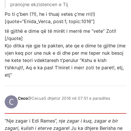
pranojne ekzistencen e Tij
Po ti ç’ben (?!), he i thuaj vetes ç’me rri(!)
[quote=“Enida_Verca, post:1, topic:1016”]
të gjithë e dime që të mirët i merrë me “vete” Zoti!
[/quote]
Kjo ditka nje gje te pakten, ate qe e dime te gjithe (me
vjen keq por une nuk e di dhe per me teper nuk besoj
ne kete teori vdektaresh t’perulur “Kshu e kish
t’shkrujt!, Aq e ka pas! T’miret i merr zoti te paret!, etj,
etj”
Ceco
@Cecua
5 dhjetor 2016 në 07:51 e paradites
“Nje zagar i Edi Rames”,
nje zagar i kuq, zagar e bir
zagari, kulish i eterve zagare
! Ju ka dhjere Berisha ne