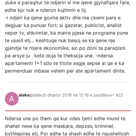
duke e paraqitur te ndjerin si me qene gjynafqare fare,
edhe kjo nuk e nderon kujtimin e tij.
-i ndjeri ka qene goxha aktiv dhe me ckemi pare e
degjuar ka punuar fort: si gazetar, publicist, analist
neper tv, shkrimtar, ka marre pjese ne programe pune
te usaid etj… keshtuqe nuk besoj se ka qene nje
gjendje te mjere ekonomike, sic po doni ta paraqisni
pa arsye ju . kete doja te theksoja une. -ndersa
apartamenti 1+1 sdo te thote asgje sepse ai qe e ka
permenduar mbase vetem per ate apartament dinte.
aleko
@aleko
5 dhjetor 2016 në 12:16 e pasdites
↩ #22
Ndersa une po them qe kur vdes tjetri edhe mund te
shahet nese ka qene maskara, depzes, kriminel,
bythlepires etj. Por edhe ta shash edhe te ngushellosh