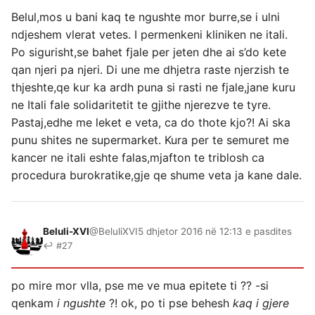
Belul,mos u bani kaq te ngushte mor burre,se i ulni
ndjeshem vlerat vetes. I permenkeni kliniken ne itali.
Po sigurisht,se bahet fjale per jeten dhe ai s’do kete
qan njeri pa njeri. Di une me dhjetra raste njerzish te
thjeshte,qe kur ka ardh puna si rasti ne fjale,jane kuru
ne Itali fale solidaritetit te gjithe njerezve te tyre.
Pastaj,edhe me leket e veta, ca do thote kjo?! Ai ska
punu shites ne supermarket. Kura per te semuret me
kancer ne itali eshte falas,mjafton te triblosh ca
procedura burokratike,gje qe shume veta ja kane dale.
Beluli-XVI
@BeluliXVI
5 dhjetor 2016 në 12:13 e pasdites
↩ #27
po mire mor vlla, pse me ve mua epitete ti ?? -si
qenkam
i ngushte
?! ok, po ti pse behesh
kaq i gjere