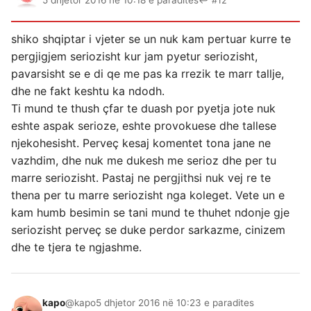
5 dhjetor 2016 në 10:18 e paradites
↩ #12
shiko shqiptar i vjeter se un nuk kam pertuar kurre te
pergjigjem seriozisht kur jam pyetur seriozisht,
pavarsisht se e di qe me pas ka rrezik te marr tallje,
dhe ne fakt keshtu ka ndodh.
Ti mund te thush çfar te duash por pyetja jote nuk
eshte aspak serioze, eshte provokuese dhe tallese
njekohesisht. Perveç kesaj komentet tona jane ne
vazhdim, dhe nuk me dukesh me serioz dhe per tu
marre seriozisht. Pastaj ne pergjithsi nuk vej re te
thena per tu marre seriozisht nga koleget. Vete un e
kam humb besimin se tani mund te thuhet ndonje gje
seriozisht perveç se duke perdor sarkazme, cinizem
dhe te tjera te ngjashme.
kapo
@kapo
5 dhjetor 2016 në 10:23 e paradites