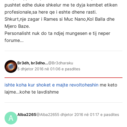
pushtet edhe duke shkelur me te dyja kembet etiken
profesionale,sa here qe i eshte dhene rasti.
Shkurt,nje zagar i Rames si Muc Nano,Kol Balla dhe
Mjero Baze.
Personalisht nuk do ta ndjej mungesen e tij neper
forume…
Br3dh, br3dho...
@Br3dharaku
5 dhjetor 2016 në 01:06 e pasdites
ishte koha kur shoket e majte revoltoheshin
me keto
lajme…kohe te lavdishme
Alba2265
@Alba2265
5 dhjetor 2016 në 01:17 e pasdites