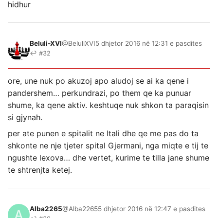
hidhur
Beluli-XVI
@BeluliXVI
5 dhjetor 2016 në 12:31 e pasdites
↩ #32
ore, une nuk po akuzoj apo aludoj se ai ka qene i
pandershem… perkundrazi, po them qe ka punuar
shume, ka qene aktiv. keshtuqe nuk shkon ta paraqisin
si gjynah.
per ate punen e spitalit ne Itali dhe qe me pas do ta
shkonte ne nje tjeter spital Gjermani, nga miqte e tij te
ngushte lexova… dhe vertet, kurime te tilla jane shume
te shtrenjta ketej.
Alba2265
@Alba2265
5 dhjetor 2016 në 12:47 e pasdites