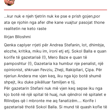
…kur nuk e njeh tjetrin nuk ke pse e prish gojen,por
ata qe njohin nga afer dhe kane vuajtur pasojat thone
realitetin ne keto raste
Ilirjan Blloshmi
Qenka caplyer rrjeti për Andrea Stefanin, lot, dhimbje,
elozhe, kritika, miku im, ironi etj etj. Sokol Balla e quan
korife të gazetarisë (!), Mero Baze e quan të
pamposhtur (!), Gazetaria ka humbur nje penalist, një
opinionist, shkruan Fevziu, Zheji, Rakipllari, Çipa. Për
njeriun Andera me vjen keq, iku nga kjo botë shumë
shpejt, iku duke pikëlluar familjen e tij.
Për gazetarin Stefani nuk më vjen keq sepse iku nga
kjo botë në një spital të huaj, nuk qëndroi në spitalet e
Rilindjes që i mbronte me aq fanatizëm…. Korife i
gazetarisë thotë Sokol Balla. Si mund të quash kofie të