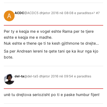
ACDC
@ACDC
5 dhjetor 2016 në 08:08 e paradites
↩ #7
Per ty e keqja me e vogel eshte Rama per te tjere
eshte e keqja me e madhe.
Nuk eshte e thene qe ti te kesh gjithmone te drejte…
Sa per Andrean lereni te qete tani qe ka ikur nga kjo
bote.
del-ta
@del-ta
5 dhjetor 2016 në 09:54 e paradites
unë tu drejtova seriozisht po ti e paske humbur fijen!