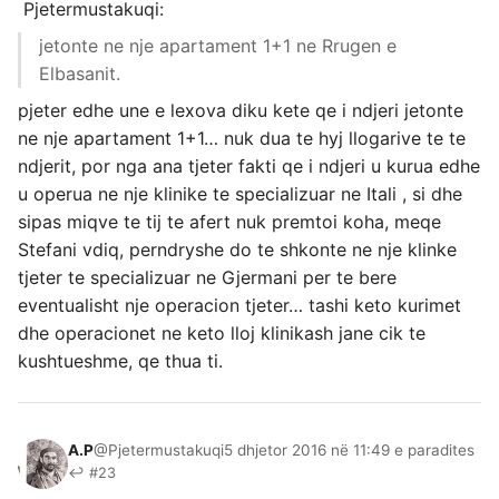
Pjetermustakuqi:
jetonte ne nje apartament 1+1 ne Rrugen e
Elbasanit.
pjeter edhe une e lexova diku kete qe i ndjeri jetonte
ne nje apartament 1+1… nuk dua te hyj llogarive te te
ndjerit, por nga ana tjeter fakti qe i ndjeri u kurua edhe
u operua ne nje klinike te specializuar ne Itali , si dhe
sipas miqve te tij te afert nuk premtoi koha, meqe
Stefani vdiq, perndryshe do te shkonte ne nje klinke
tjeter te specializuar ne Gjermani per te bere
eventualisht nje operacion tjeter… tashi keto kurimet
dhe operacionet ne keto lloj klinikash jane cik te
kushtueshme, qe thua ti.
A.P
@Pjetermustakuqi
5 dhjetor 2016 në 11:49 e paradites
↩ #23