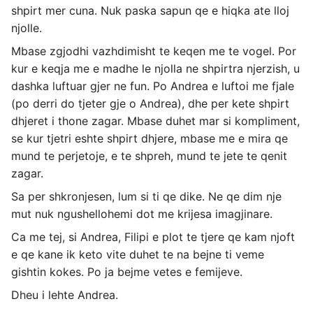
shpirt mer cuna. Nuk paska sapun qe e hiqka ate lloj
njolle.
Mbase zgjodhi vazhdimisht te keqen me te vogel. Por
kur e keqja me e madhe le njolla ne shpirtra njerzish, u
dashka luftuar gjer ne fun. Po Andrea e luftoi me fjale
(po derri do tjeter gje o Andrea), dhe per kete shpirt
dhjeret i thone zagar. Mbase duhet mar si kompliment,
se kur tjetri eshte shpirt dhjere, mbase me e mira qe
mund te perjetoje, e te shpreh, mund te jete te qenit
zagar.
Sa per shkronjesen, lum si ti qe dike. Ne qe dim nje
mut nuk ngushellohemi dot me krijesa imagjinare.
Ca me tej, si Andrea, Filipi e plot te tjere qe kam njoft
e qe kane ik keto vite duhet te na bejne ti veme
gishtin kokes. Po ja bejme vetes e femijeve.
Dheu i lehte Andrea.