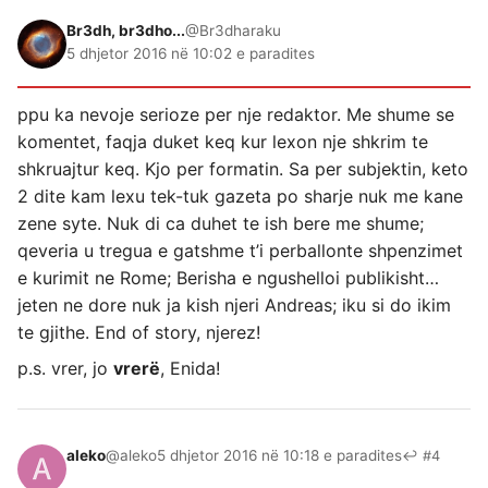
Br3dh, br3dho...
@Br3dharaku
5 dhjetor 2016 në 10:02 e paradites
ppu ka nevoje serioze per nje redaktor. Me shume se
komentet, faqja duket keq kur lexon nje shkrim te
shkruajtur keq. Kjo per formatin. Sa per subjektin, keto
2 dite kam lexu tek-tuk gazeta po sharje nuk me kane
zene syte. Nuk di ca duhet te ish bere me shume;
qeveria u tregua e gatshme t’i perballonte shpenzimet
e kurimit ne Rome; Berisha e ngushelloi publikisht…
jeten ne dore nuk ja kish njeri Andreas; iku si do ikim
te gjithe. End of story, njerez!
p.s. vrer, jo
vrerë
, Enida!
aleko
@aleko
5 dhjetor 2016 në 10:18 e paradites
↩ #4