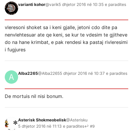
varianti kohor
@varik
5 dhjetor 2016 në 10:35 e paradites
vleresoni shoket sa i keni gjalle, jetoni cdo dite pa
nenvlehtesuar ate qe keni, se kur te vdesim te gjitheve
do na hane krimbat, e pak rendesi ka pastaj rivleresimi
i fugjures
Alba2265
@Alba2265
5 dhjetor 2016 në 10:37 e paradites
De mortuis nil nisi bonum.
Asterisk Shokmeobelisk
@Asterisku
5 dhjetor 2016 në 11:13 e paradites
↩ #9