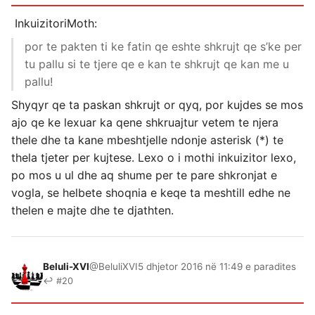
InkuizitoriMoth:
por te pakten ti ke fatin qe eshte shkrujt qe s’ke per
tu pallu si te tjere qe e kan te shkrujt qe kan me u
pallu!
Shyqyr qe ta paskan shkrujt or qyq, por kujdes se mos
ajo qe ke lexuar ka qene shkruajtur vetem te njera
thele dhe ta kane mbeshtjelle ndonje asterisk (*) te
thela tjeter per kujtese. Lexo o i mothi inkuizitor lexo,
po mos u ul dhe aq shume per te pare shkronjat e
vogla, se helbete shoqnia e keqe ta meshtill edhe ne
thelen e majte dhe te djathten.
Beluli-XVI
@BeluliXVI
5 dhjetor 2016 në 11:49 e paradites
↩ #20