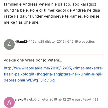
familjen e Andreas vetem nje palaco, apo karagjoz
mund ta beje. Po e di ti mer kaqol qe Andrea ne disa
raste ka dalur kunder vendimeve te Rames. Po nejse
me ke flas dhe une.
46and2
@46and2
5 dhjetor 2016 në 12:19 e pasdites
vdekje dhe vrere por jo vetem…
http://www.lapsi.al/lajme/2016/12/05/krimet-makabre-
flasin-psikologët-shoqëria-shqiptare-në-kulmin-e-një-
depresioni#.WEWgT31cDGg
aleko
@aleko
5 dhjetor 2016 në 12:20 e pasdites
↩ #28