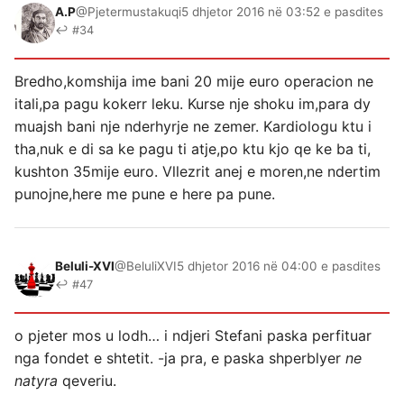
A.P
@Pjetermustakuqi
5 dhjetor 2016 në 03:52 e pasdites
↩ #34
Bredho,komshija ime bani 20 mije euro operacion ne
itali,pa pagu kokerr leku. Kurse nje shoku im,para dy
muajsh bani nje nderhyrje ne zemer. Kardiologu ktu i
tha,nuk e di sa ke pagu ti atje,po ktu kjo qe ke ba ti,
kushton 35mije euro. Vllezrit anej e moren,ne ndertim
punojne,here me pune e here pa pune.
Beluli-XVI
@BeluliXVI
5 dhjetor 2016 në 04:00 e pasdites
↩ #47
o pjeter mos u lodh… i ndjeri Stefani paska perfituar
nga fondet e shtetit. -ja pra, e paska shperblyer
ne
natyra
qeveriu.