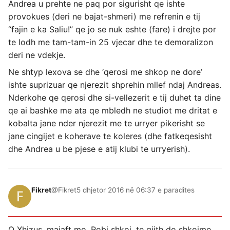
Andrea u prehte ne paq por sigurisht qe ishte
provokues (deri ne bajat-shmeri) me refrenin e tij
“fajin e ka Saliu!” qe jo se nuk eshte (fare) i drejte por
te lodh me tam-tam-in 25 vjecar dhe te demoralizon
deri ne vdekje.
Ne shtyp lexova se dhe ‘qerosi me shkop ne dore’
ishte suprizuar qe njerezit shprehin mllef ndaj Andreas.
Nderkohe qe qerosi dhe si-vellezerit e tij duhet ta dine
qe ai bashke me ata qe mbledh ne studiot me dritat e
kobalta jane nder njerezit me te urryer pikerisht se
jane cingijet e koherave te koleres (dhe fatkeqesisht
dhe Andrea u be pjese e atij klubi te urryerish).
Fikret
@Fikret
5 dhjetor 2016 në 06:37 e paradites
O Xhizus, majaft mo. Robi shkoi, te gjith do shkojme.