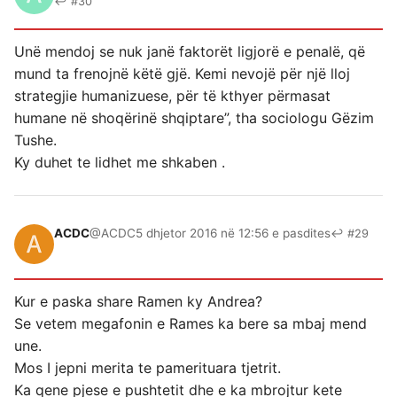
↩ #30
Unë mendoj se nuk janë faktorët ligjorë e penalë, që
mund ta frenojnë këtë gjë. Kemi nevojë për një lloj
strategjie humanizuese, për të kthyer përmasat
humane në shoqërinë shqiptare”, tha sociologu Gëzim
Tushe.
Ky duhet te lidhet me shkaben .
ACDC
@ACDC
5 dhjetor 2016 në 12:56 e pasdites
↩ #29
Kur e paska share Ramen ky Andrea?
Se vetem megafonin e Rames ka bere sa mbaj mend
une.
Mos I jepni merita te pamerituara tjetrit.
Ka qene pjese e pushtetit dhe e ka mbrojtur kete