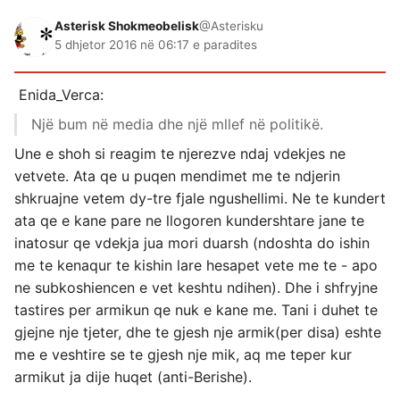
Asterisk Shokmeobelisk
@Asterisku
5 dhjetor 2016 në 06:17 e paradites
Enida_Verca:
Një bum në media dhe një mllef në politikë.
Une e shoh si reagim te njerezve ndaj vdekjes ne
vetvete. Ata qe u puqen mendimet me te ndjerin
shkruajne vetem dy-tre fjale ngushellimi. Ne te kundert
ata qe e kane pare ne llogoren kundershtare jane te
inatosur qe vdekja jua mori duarsh (ndoshta do ishin
me te kenaqur te kishin lare hesapet vete me te - apo
ne subkoshiencen e vet keshtu ndihen). Dhe i shfryjne
tastires per armikun qe nuk e kane me. Tani i duhet te
gjejne nje tjeter, dhe te gjesh nje armik(per disa) eshte
me e veshtire se te gjesh nje mik, aq me teper kur
armikut ja dije huqet (anti-Berishe).