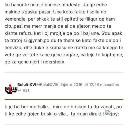
ku banonte ne nje banese modeste. Ja qe edhe
makine s’paska pasur. Une keto fakte i solla ne
vemendje, per shkak te atij epiteti te flliqur qe kam
citu,pasi ma merr menja qe ai qe s’jeton me,do ta
kishte refuzu ket lloj mrojtje qe po i baj une. S’du apak
ta tratoj si gjynah;po du te them se keto fakte qe po i
nenvizoj dhe duke e krahasu ne rrafsh me ca kolege te
vete qe vertete kane qene zagare, na lejn te kuptojme,
qe ka qene njeri i ndershem.
Beluli-XVI
@BeluliXVI
5 dhjetor 2016 në 12:26 e pasdites
↩ #31
ti je berber me halle… mire qe briskun ta do zanati, po
ti ke edhe gojen brisk, o vlla… ta rruan direkt !.