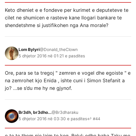
Keto dheniet e e fondeve per kurimet e deputeteve te
cilet ne shumicen e rasteve kane llogari bankare te
shendetshme si justifikohen nga Ana morale?
Lom Bylyri
@Donald_theClown
5 dhjetor 2016 në 01:21 e pasdites
Ore, para se ta tregoj " zemren e vogel dhe egoiste " e
na zemrohet kjo Enida , ishte cuni i Simon Stefanit a
jo? …se s’du me hy ne gjynof.
Br3dh, br3dho...
@Br3dharaku
5 dhjetor 2016 në 03:30 e pasdites
↩ #44
o te te thom nje lajm te keq, Belul: edhe baba Taku me