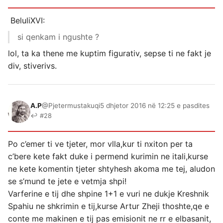
BeluliXVI:
si qenkam i ngushte ?
lol, ta ka thene me kuptim figurativ, sepse ti ne fakt je
div, stiverivs.
A.P
@Pjetermustakuqi
5 dhjetor 2016 në 12:25 e pasdites
↩ #28
Po c’emer ti ve tjeter, mor vlla,kur ti nxiton per ta
c’bere kete fakt duke i permend kurimin ne itali,kurse
ne kete komentin tjeter shtyhesh akoma me tej, aludon
se s’mund te jete e vetmja shpi!
Varferine e tij dhe shpine 1+1 e vuri ne dukje Kreshnik
Spahiu ne shkrimin e tij,kurse Artur Zheji thoshte,qe e
conte me makinen e tij pas emisionit ne rr e elbasanit,