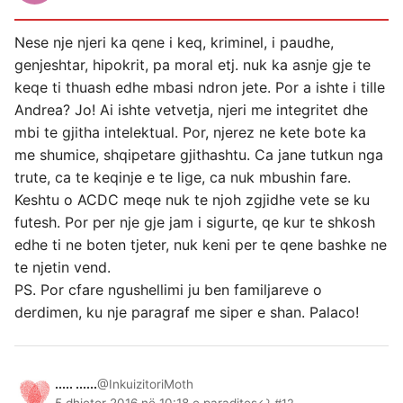
Nese nje njeri ka qene i keq, kriminel, i paudhe,
genjeshtar, hipokrit, pa moral etj. nuk ka asnje gje te
keqe ti thuash edhe mbasi ndron jete. Por a ishte i tille
Andrea? Jo! Ai ishte vetvetja, njeri me integritet dhe
mbi te gjitha intelektual. Por, njerez ne kete bote ka
me shumice, shqipetare gjithashtu. Ca jane tutkun nga
trute, ca te keqinje e te lige, ca nuk mbushin fare.
Keshtu o ACDC meqe nuk te njoh zgjidhe vete se ku
futesh. Por per nje gje jam i sigurte, qe kur te shkosh
edhe ti ne boten tjeter, nuk keni per te qene bashke ne
te njetin vend.
PS. Por cfare ngushellimi ju ben familjareve o
derdimen, ku nje paragraf me siper e shan. Palaco!
..... ......
@InkuizitoriMoth