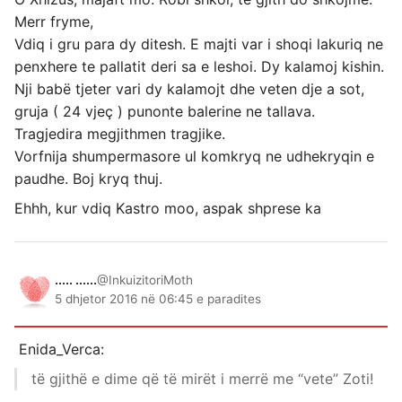
Merr fryme,
Vdiq i gru para dy ditesh. E majti var i shoqi lakuriq ne
penxhere te pallatit deri sa e leshoi. Dy kalamoj kishin.
Nji babë tjeter vari dy kalamojt dhe veten dje a sot,
gruja ( 24 vjeç ) punonte balerine ne tallava.
Tragjedira megjithmen tragjike.
Vorfnija shumpermasore ul komkryq ne udhekryqin e
paudhe. Boj kryq thuj.
Ehhh, kur vdiq Kastro moo, aspak shprese ka
..... ......
@InkuizitoriMoth
5 dhjetor 2016 në 06:45 e paradites
Enida_Verca:
të gjithë e dime që të mirët i merrë me “vete” Zoti!