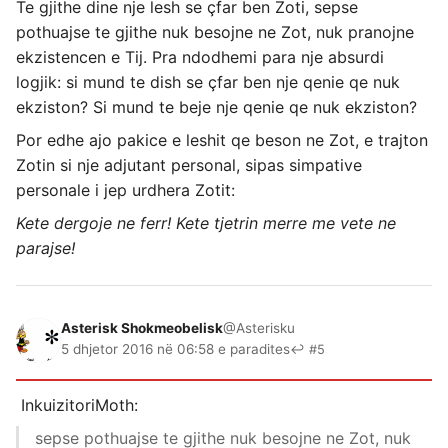
Te gjithe dine nje lesh se çfar ben Zoti, sepse
pothuajse te gjithe nuk besojne ne Zot, nuk pranojne
ekzistencen e Tij. Pra ndodhemi para nje absurdi
logjik: si mund te dish se çfar ben nje qenie qe nuk
ekziston? Si mund te beje nje qenie qe nuk ekziston?
Por edhe ajo pakice e leshit qe beson ne Zot, e trajton
Zotin si nje adjutant personal, sipas simpative
personale i jep urdhera Zotit:
Kete dergoje ne ferr! Kete tjetrin merre me vete ne
parajse!
Asterisk Shokmeobelisk
@Asterisku
5 dhjetor 2016 në 06:58 e paradites
↩ #5
InkuizitoriMoth:
sepse pothuajse te gjithe nuk besojne ne Zot, nuk