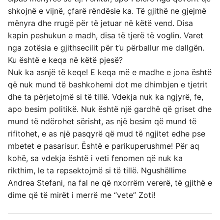
shkojnë e vijnë, çfarë rëndësie ka. Të gjithë ne gjejmë
mënyra dhe rrugë për të jetuar në këtë vend. Disa
kapin peshukun e madh, disa të tjerë të voglin. Varet
nga zotësia e gjithsecilit për t’u përballur me dallgën.
Ku është e keqa në këtë pjesë?
Nuk ka asnjë të keqe! E keqa më e madhe e jona është
që nuk mund të bashkohemi dot me dhimbjen e tjetrit
dhe ta përjetojmë si të tillë. Vdekja nuk ka ngjyrë, fe,
apo besim politikë. Nuk është një gardhë që griset dhe
mund të ndërohet sërisht, as një besim që mund të
rifitohet, e as një pasqyrë që mud të ngjitet edhe pse
mbetet e pasarisur. Është e parikuperushme! Për aq
kohë, sa vdekja është i veti fenomen që nuk ka
rikthim, le ta repsektojmë si të tillë. Ngushëllime
Andrea Stefani, na fal ne që nxorrëm vererë, të gjithë e
dime që të mirët i merrë me “vete” Zoti!