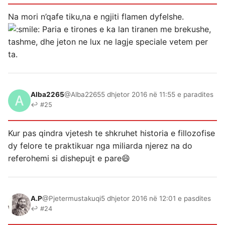
Na mori n’qafe tiku,na e ngjiti flamen dyfelshe.
Paria e tirones e ka lan tiranen me brekushe,
tashme, dhe jeton ne lux ne lagje speciale vetem per
ta.
Alba2265
@Alba2265
5 dhjetor 2016 në 11:55 e paradites
↩ #25
Kur pas qindra vjetesh te shkruhet historia e fillozofise
dy felore te praktikuar nga miliarda njerez na do
referohemi si dishepujt e pare😄
A.P
@Pjetermustakuqi
5 dhjetor 2016 në 12:01 e pasdites
↩ #24