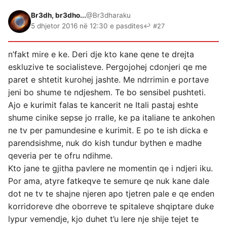
Br3dh, br3dho...
@Br3dharaku
5 dhjetor 2016 në 12:30 e pasdites
↩ #27
n’fakt mire e ke. Deri dje kto kane qene te drejta
eskluzive te socialisteve. Pergojohej cdonjeri qe me
paret e shtetit kurohej jashte. Me ndrrimin e portave
jeni bo shume te ndjeshem. Te bo sensibel pushteti.
Ajo e kurimit falas te kancerit ne Itali pastaj eshte
shume cinike sepse jo rralle, ke pa italiane te ankohen
ne tv per pamundesine e kurimit. E po te ish dicka e
parendsishme, nuk do kish tundur bythen e madhe
qeveria per te ofru ndihme.
Kto jane te gjitha pavlere ne momentin qe i ndjeri iku.
Por ama, atyre fatkeqve te semure qe nuk kane dale
dot ne tv te shajne njeren apo tjetren pale e qe enden
korridoreve dhe oborreve te spitaleve shqiptare duke
lypur vemendje, kjo duhet t’u lere nje shije tejet te