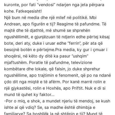
kuronte, por fati “vendosi” ndarjen nga jeta përpara
kohe. Fatkeqesisht!
Një bum në media dhe një mllef në politikë. Mbi
Andrean, apo figurën e tij? Reagime të pafundme. Të
majtë dhe të djathtë, më shumë se shprehën
ngushëllimët, e gjunjëzuan të ndjerin edhe përtej kësaj
bote, deri aty, duke i uruar edhe ‘’ferrin’’, për ata që
besojnë botën e përtejme.Pra media, ky gur i çmuar i
shoqërsi, në këto dy ditë ka pasur ‘’ushqim’’
mjaftushëm. Poratle të pafundme, televizione
kombëtare dhe lokale, që falsin, jo duke shprehur
ngushëllime, apo trajtimin e fenomenit, që po na ndanë
çdo dit nga miqtë e të afërm. Por kanë marrë rolin e
një gjykastësi, rolin e Hoxhës, apo Priftit. Nuk e di si
mund të quhet ky faktor…
-Por o miq, e shok, a mundet njeriu të mendoj, se kush
ishte ai që vdiq? Se, sa madhe është dhimbja e
familjarve? Sa boshllëk la në shtëpin e tij? Mund të