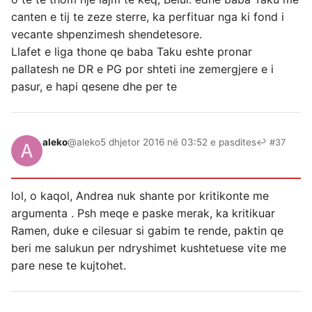
canten e tij te zeze sterre, ka perfituar nga ki fond i
vecante shpenzimesh shendetesore.
Llafet e liga thone qe baba Taku eshte pronar
pallatesh ne DR e PG por shteti ine zemergjere e i
pasur, e hapi qesene dhe per te
aleko
@aleko
5 dhjetor 2016 në 03:52 e pasdites
↩ #37
lol, o kaqol, Andrea nuk shante por kritikonte me
argumenta . Psh meqe e paske merak, ka kritikuar
Ramen, duke e cilesuar si gabim te rende, paktin qe
beri me salukun per ndryshimet kushtetuese vite me
pare nese te kujtohet.