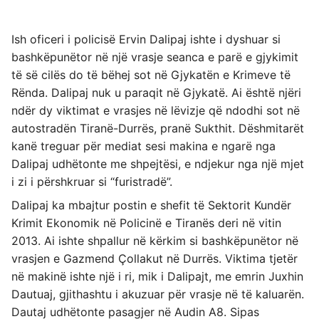
Ish oficeri i policisë Ervin Dalipaj ishte i dyshuar si
bashkëpunëtor në një vrasje seanca e parë e gjykimit
të së cilës do të bëhej sot në Gjykatën e Krimeve të
Rënda. Dalipaj nuk u paraqit në Gjykatë. Ai është njëri
ndër dy viktimat e vrasjes në lëvizje që ndodhi sot në
autostradën Tiranë-Durrës, pranë Sukthit. Dëshmitarët
kanë treguar për mediat sesi makina e ngarë nga
Dalipaj udhëtonte me shpejtësi, e ndjekur nga një mjet
i zi i përshkruar si “furistradë”.
Dalipaj ka mbajtur postin e shefit të Sektorit Kundër
Krimit Ekonomik në Policinë e Tiranës deri në vitin
2013. Ai ishte shpallur në kërkim si bashkëpunëtor në
vrasjen e Gazmend Çollakut në Durrës. Viktima tjetër
në makinë ishte një i ri, mik i Dalipajt, me emrin Juxhin
Dautuaj, gjithashtu i akuzuar për vrasje në të kaluarën.
Dautaj udhëtonte pasagjer në Audin A8. Sipas