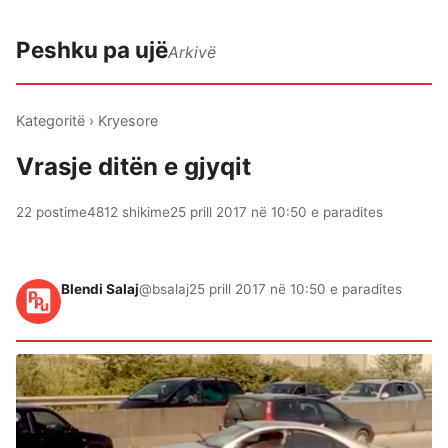
Peshku pa ujë
Arkivë
Kategoritë
›
Kryesore
Vrasje ditën e gjyqit
22 postime
4812 shikime
25 prill 2017 në 10:50 e paradites
Blendi Salaj
@bsalaj
25 prill 2017 në 10:50 e paradites