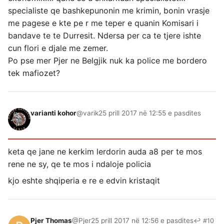
specialiste qe bashkepunonin me krimin, bonin vrasje
me pagese e kte pe r me teper e quanin Komisari i
bandave te te Durresit. Ndersa per ca te tjere ishte
cun flori e djale me zemer.
Po pse mer Pjer ne Belgjik nuk ka police me bordero
tek mafiozet?
varianti kohor
@varik
25 prill 2017 në 12:55 e pasdites
keta qe jane ne kerkim lerdorin auda a8 per te mos
rene ne sy, qe te mos i ndaloje policia
kjo eshte shqiperia e re e edvin kristaqit
Pjer Thomas
@Pjer
25 prill 2017 në 12:56 e pasdites
↩ #10