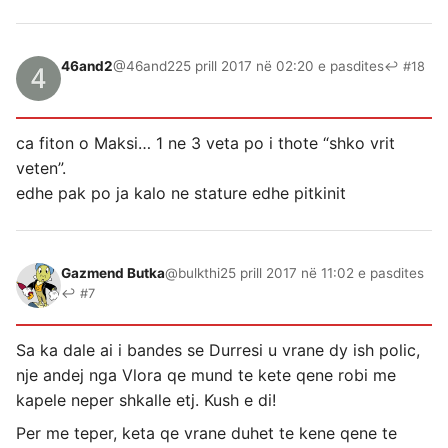
46and2
@46and2
25 prill 2017 në 02:20 e pasdites
↩ #18
ca fiton o Maksi… 1 ne 3 veta po i thote “shko vrit
veten”.
edhe pak po ja kalo ne stature edhe pitkinit
Gazmend Butka
@bulkthi
25 prill 2017 në 11:02 e pasdites
↩ #7
Sa ka dale ai i bandes se Durresi u vrane dy ish polic,
nje andej nga Vlora qe mund te kete qene robi me
kapele neper shkalle etj. Kush e di!
Per me teper, keta qe vrane duhet te kene qene te