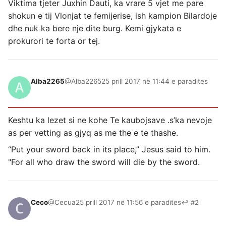
Viktima tjeter Juxhin Dauti, ka vrare 5 vjet me pare
shokun e tij Vlonjat te femijerise, ish kampion Bilardoje
dhe nuk ka bere nje dite burg. Kemi gjykata e
prokurori te forta or tej.
Alba2265
@Alba2265
25 prill 2017 në 11:44 e paradites
Keshtu ka lezet si ne kohe Te kaubojsave .s’ka nevoje
as per vetting as gjyq as me the e te thashe.
“Put your sword back in its place,” Jesus said to him.
"For all who draw the sword will die by the sword.
Ceco
@Cecua
25 prill 2017 në 11:56 e paradites
↩ #2