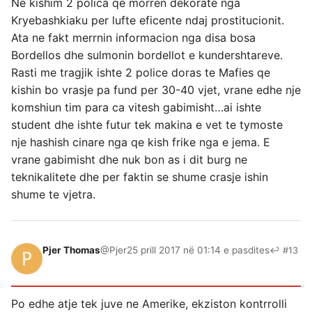
Ne kishim 2 polica qe morren dekorate nga
Kryebashkiaku per lufte eficente ndaj prostitucionit.
Ata ne fakt merrnin informacion nga disa bosa
Bordellos dhe sulmonin bordellot e kundershtareve.
Rasti me tragjik ishte 2 police doras te Mafies qe
kishin bo vrasje pa fund per 30-40 vjet, vrane edhe nje
komshiun tim para ca vitesh gabimisht…ai ishte
student dhe ishte futur tek makina e vet te tymoste
nje hashish cinare nga qe kish frike nga e jema. E
vrane gabimisht dhe nuk bon as i dit burg ne
teknikalitete dhe per faktin se shume crasje ishin
shume te vjetra.
Pjer Thomas
@Pjer
25 prill 2017 në 01:14 e pasdites
↩ #13
Po edhe atje tek juve ne Amerike, ekziston kontrrolli