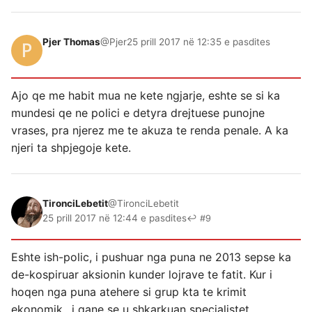
Pjer Thomas
@Pjer
25 prill 2017 në 12:35 e pasdites
Ajo qe me habit mua ne kete ngjarje, eshte se si ka
mundesi qe ne polici e detyra drejtuese punojne
vrases, pra njerez me te akuza te renda penale. A ka
njeri ta shpjegoje kete.
TironciLebetit
@TironciLebetit
25 prill 2017 në 12:44 e pasdites
↩ #9
Eshte ish-polic, i pushuar nga puna ne 2013 sepse ka
de-kospiruar aksionin kunder lojrave te fatit. Kur i
hoqen nga puna atehere si grup kta te krimit
ekonomik…i qane se u shkarkuan specialistet…