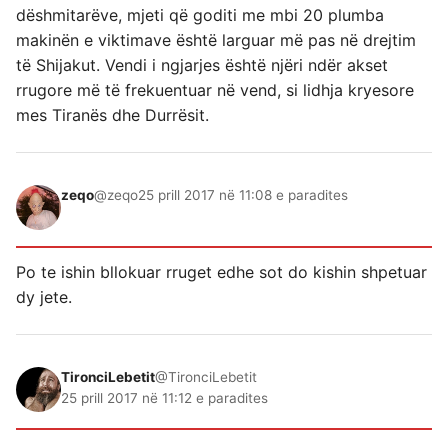
dëshmitarëve, mjeti që goditi me mbi 20 plumba
makinën e viktimave është larguar më pas në drejtim
të Shijakut. Vendi i ngjarjes është njëri ndër akset
rrugore më të frekuentuar në vend, si lidhja kryesore
mes Tiranës dhe Durrësit.
zeqo
@zeqo
25 prill 2017 në 11:08 e paradites
Po te ishin bllokuar rruget edhe sot do kishin shpetuar
dy jete.
TironciLebetit
@TironciLebetit
25 prill 2017 në 11:12 e paradites