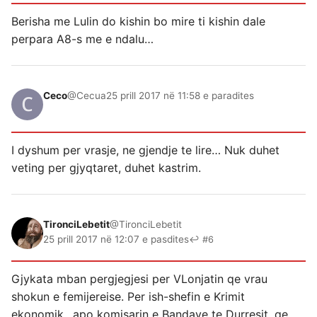
Berisha me Lulin do kishin bo mire ti kishin dale
perpara A8-s me e ndalu…
Ceco
@Cecua
25 prill 2017 në 11:58 e paradites
I dyshum per vrasje, ne gjendje te lire… Nuk duhet
veting per gjyqtaret, duhet kastrim.
TironciLebetit
@TironciLebetit
25 prill 2017 në 12:07 e pasdites
↩ #6
Gjykata mban pergjegjesi per VLonjatin qe vrau
shokun e femijereise. Per ish-shefin e Krimit
ekonomik…apo komisarin e Bandave te Durresit, qe