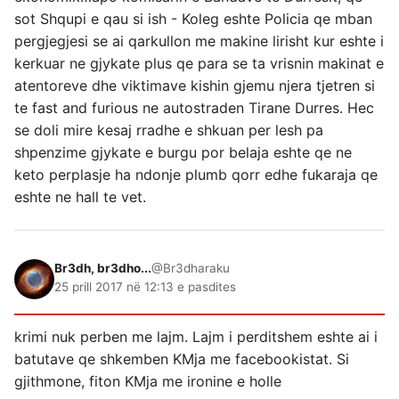
sot Shqupi e qau si ish - Koleg eshte Policia qe mban
pergjegjesi se ai qarkullon me makine lirisht kur eshte i
kerkuar ne gjykate plus qe para se ta vrisnin makinat e
atentoreve dhe viktimave kishin gjemu njera tjetren si
te fast and furious ne autostraden Tirane Durres. Hec
se doli mire kesaj rradhe e shkuan per lesh pa
shpenzime gjykate e burgu por belaja eshte qe ne
keto perplasje ha ndonje plumb qorr edhe fukaraja qe
eshte ne hall te vet.
Br3dh, br3dho...
@Br3dharaku
25 prill 2017 në 12:13 e pasdites
krimi nuk perben me lajm. Lajm i perditshem eshte ai i
batutave qe shkemben KMja me facebookistat. Si
gjithmone, fiton KMja me ironine e holle