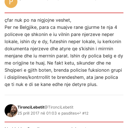
çfar nuk po na nigjojne veshet,
Per ne Belgjike, para ca muajve rane gjurme te nja 4
policeve qe shkonin e iu vilnin pare njerzeve neper
lokale, ishin dy e dy, futeshin neper lokale, iu kerkonin
dokumenta njerzeve dhe atyre qe s’kishin i mirrnin
menjane dhe iu merrnin parat. Ishin dy polica belg e dy
me origjine te huaj. Ne fakt ketu, sikunder dhe ne
Shqiperi e gjith boten, brenda policise fuksionon grupi
i disiplines/kontrrollit te brendeshem, ata jane polica
qe ti nuk e di se kane edhe nje detyre plus.
TironciLebetit
@TironciLebetit
25 prill 2017 në 01:03 e pasdites
↩ #12