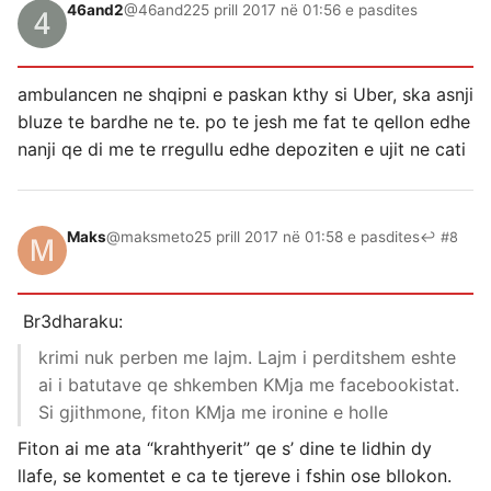
46and2
@46and2
25 prill 2017 në 01:56 e pasdites
ambulancen ne shqipni e paskan kthy si Uber, ska asnji
bluze te bardhe ne te. po te jesh me fat te qellon edhe
nanji qe di me te rregullu edhe depoziten e ujit ne cati
Maks
@maksmeto
25 prill 2017 në 01:58 e pasdites
↩ #8
Br3dharaku:
krimi nuk perben me lajm. Lajm i perditshem eshte
ai i batutave qe shkemben KMja me facebookistat.
Si gjithmone, fiton KMja me ironine e holle
Fiton ai me ata “krahthyerit” qe s’ dine te lidhin dy
llafe, se komentet e ca te tjereve i fshin ose bllokon.