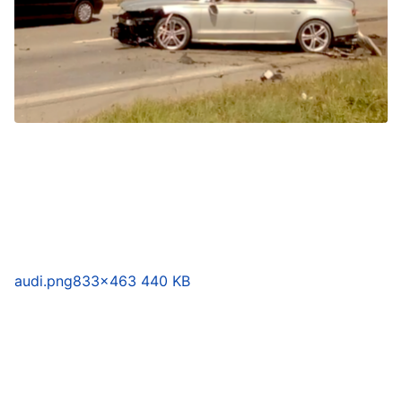
audi.png
833×463 440 KB