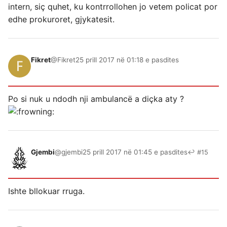
intern, siç quhet, ku kontrrollohen jo vetem policat por
edhe prokuroret, gjykatesit.
Fikret
@Fikret
25 prill 2017 në 01:18 e pasdites
Po si nuk u ndodh nji ambulancë a diçka aty ?
Gjembi
@gjembi
25 prill 2017 në 01:45 e pasdites
↩ #15
Ishte bllokuar rruga.