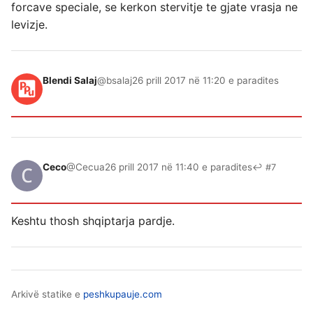
forcave speciale, se kerkon stervitje te gjate vrasja ne
levizje.
Blendi Salaj
@bsalaj
26 prill 2017 në 11:20 e paradites
Ceco
@Cecua
26 prill 2017 në 11:40 e paradites
↩ #7
Keshtu thosh shqiptarja pardje.
Arkivë statike e
peshkupauje.com