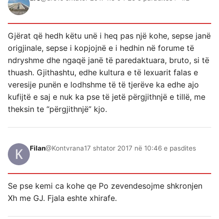
Gjërat që hedh këtu unë i heq pas një kohe, sepse janë
origjinale, sepse i kopjojnë e i hedhin në forume të
ndryshme dhe ngaqë janë të paredaktuara, bruto, si të
thuash. Gjithashtu, edhe kultura e të lexuarit falas e
veresije punën e lodhshme të të tjerëve ka edhe ajo
kufijtë e saj e nuk ka pse të jetë përgjithnjë e tillë, me
theksin te “përgjithnjë” kjo.
Filan
@Kontvrana
17 shtator 2017 në 10:46 e pasdites
Se pse kemi ca kohe qe Po zevendesojme shkronjen
Xh me GJ. Fjala eshte xhirafe.