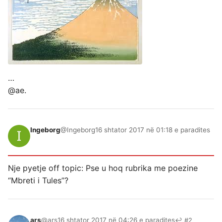
…
@ae
.
Ingeborg
@Ingeborg
16 shtator 2017 në 01:18 e paradites
Nje pyetje off topic: Pse u hoq rubrika me poezine
“Mbreti i Tules”?
ars
@ars
16 shtator 2017 në 04:26 e paradites
↩ #2