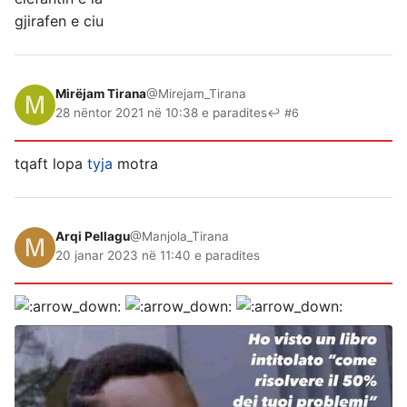
gjirafen e ciu
Mirëjam Tirana
@Mirejam_Tirana
28 nëntor 2021 në 10:38 e paradites
↩ #6
tqaft lopa
tyja
motra
Arqi Pellagu
@Manjola_Tirana
20 janar 2023 në 11:40 e paradites