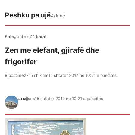
Peshku pa ujë
Arkivë
Kategoritë
›
24 karat
Zen me elefant, gjirafë dhe
frigorifer
8 postime
2715 shikime
15 shtator 2017 në 10:21 e pasdites
ars
@ars
15 shtator 2017 në 10:21 e pasdites