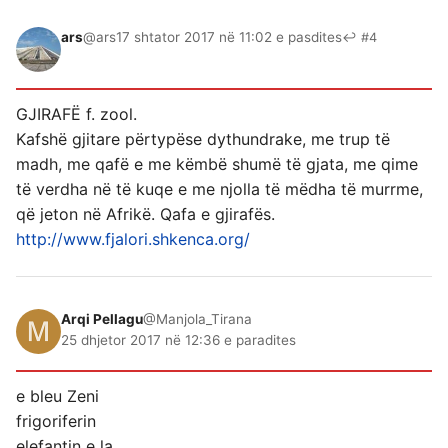
ars
@ars
17 shtator 2017 në 11:02 e pasdites
↩ #4
GJIRAFË f. zool.
Kafshë gjitare përtypëse dythundrake, me trup të
madh, me qafë e me këmbë shumë të gjata, me qime
të verdha në të kuqe e me njolla të mëdha të murrme,
që jeton në Afrikë. Qafa e gjirafës.
http://www.fjalori.shkenca.org/
Arqi Pellagu
@Manjola_Tirana
25 dhjetor 2017 në 12:36 e paradites
e bleu Zeni
frigoriferin
elefantin e la