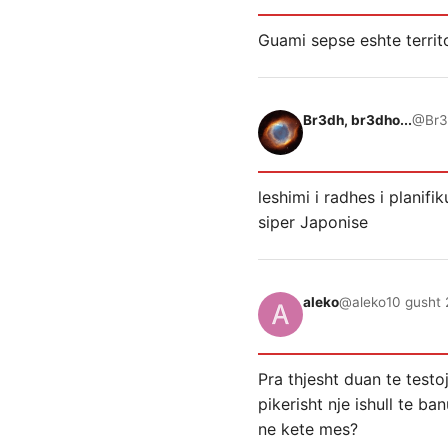
Guami sepse eshte territ
Br3dh, br3dho...
@Br3
leshimi i radhes i planif
siper Japonise
aleko
@aleko
10 gusht 
Pra thjesht duan te test
pikerisht nje ishull te b
ne kete mes?