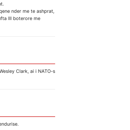
t.
 qene nder me te ashprat,
fta III boterore me
Wesley Clark, ai i NATO-s
endurise.