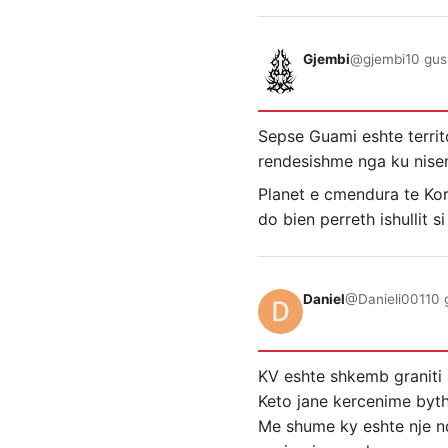
Gjembi
@gjembi
10 gus
Sepse Guami eshte territ
rendesishme nga ku nisen
Planet e cmendura te Kor
do bien perreth ishullit s
Daniel
@Danieli001
10 
KV eshte shkemb graniti n
Keto jane kercenime byth
Me shume ky eshte nje nd