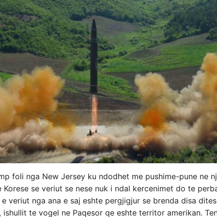
mp foli nga New Jersey ku ndodhet me pushime-pune ne njer
rte Korese se veriut se nese nuk i ndal kercenimet do te perb
 e veriut nga ana e saj eshte pergjigjur se brenda disa dite
ishullit te vogel ne Paqesor qe eshte territor amerikan. Ten