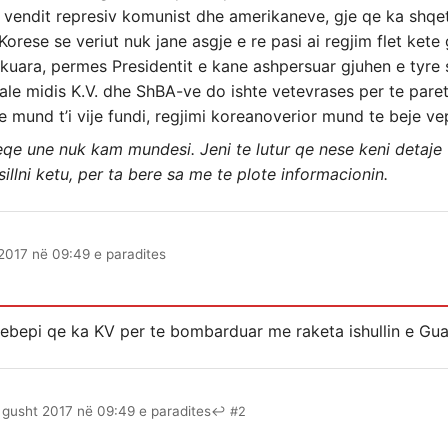
 vendit represiv komunist dhe amerikaneve, gje qe ka shqe
Korese se veriut nuk jane asgje e re pasi ai regjim flet ket
hkuara, permes Presidentit e kane ashpersuar gjuhen e tyre 
ale midis K.V. dhe ShBA-ve do ishte vetevrases per te paret
e mund t’i vije fundi, regjimi koreanoverior mund te beje v
qe une nuk kam mundesi. Jeni te lutur qe nese keni detaje t
 sillni ketu, per ta bere sa me te plote informacionin.
2017 në 09:49 e paradites
sebepi qe ka KV per te bombarduar me raketa ishullin e Gu
 gusht 2017 në 09:49 e paradites
↩ #2