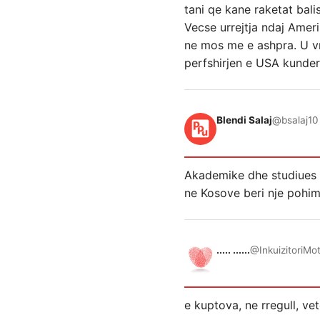
tani qe kane raketat bali
Vecse urrejtja ndaj Amer
ne mos me e ashpra. U vra
perfshirjen e USA kunder 
Blendi Salaj
@bsalaj
10
Akademike dhe studiues t
ne Kosove beri nje pohim 
..... ......
@InkuizitoriMo
e kuptova, ne rregull, v