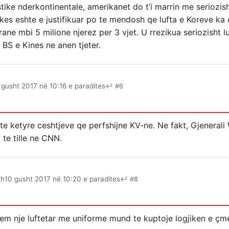
stike nderkontinentale, amerikanet do t’i marrin me seriozish
ikes eshte e justifikuar po te mendosh qe lufta e Koreve ka
ne mbi 5 milione njerez per 3 vjet. U rrezikua seriozisht lu
BS e Kines ne anen tjeter.
 gusht 2017 në 10:16 e paradites
↩ #6
e ketyre ceshtjeve qe perfshijne KV-ne. Ne fakt, Gjenerali 
te tille ne CNN.
th
10 gusht 2017 në 10:20 e paradites
↩ #8
etem nje luftetar me uniforme mund te kuptoje logjiken e çm