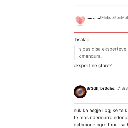
..... ......
@InkuizitoriMo
bsalaj:
sipas disa eksperteve,
cmendura.
ekspert ne çfare?
Br3dh, br3dho...
@Br3
nuk ka asgje llogjike te
te mos ndermarre ndonje p
gjithmone ngre tonet sa 