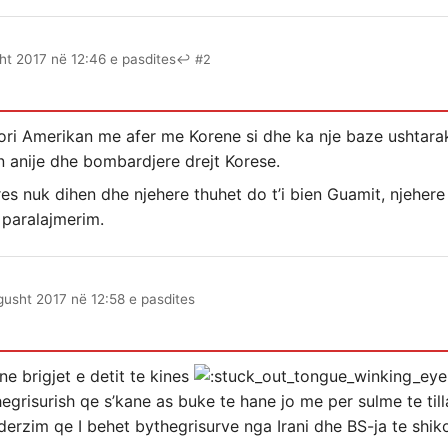
ht 2017 në 12:46 e pasdites
↩ #2
ori Amerikan me afer me Korene si dhe ka nje baze ushtar
 anije dhe bombardjere drejt Korese.
es nuk dihen dhe njehere thuhet do t’i bien Guamit, njehere
i paralajmerim.
gusht 2017 në 12:58 e pasdites
e brigjet e detit te kines
egrisurish qe s’kane as buke te hane jo me per sulme te til
erzim qe I behet bythegrisurve nga Irani dhe BS-ja te shi