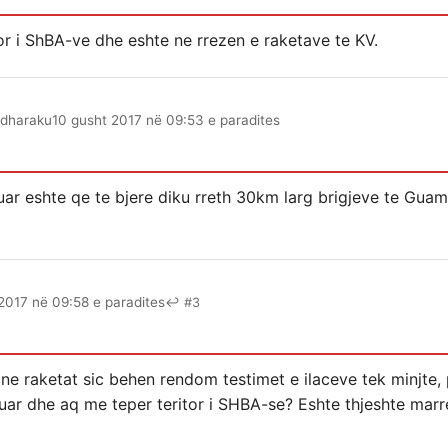
or i ShBA-ve dhe eshte ne rrezen e raketave te KV.
dharaku
10 gusht 2017 në 09:53 e paradites
ikuar eshte qe te bjere diku rreth 30km larg brigjeve te Guam
2017 në 09:58 e paradites
↩ #3
ojne raketat sic behen rendom testimet e ilaceve tek minjte
anuar dhe aq me teper teritor i SHBA-se? Eshte thjeshte marr