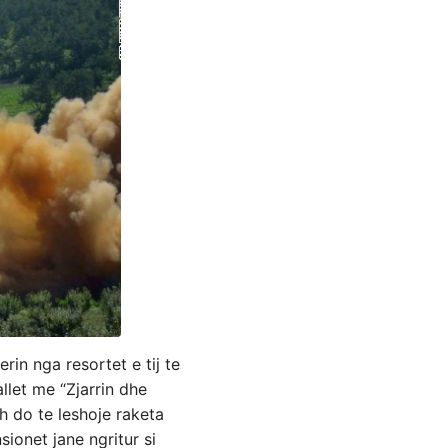
in nga resortet e tij te
allet me “Zjarrin dhe
sh do te leshoje raketa
sionet jane ngritur si