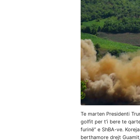
Te marten Presidenti Tru
golfit per t’i bere te qa
furinë” e ShBA-ve. Koreja
berthamore drejt Guamit, 