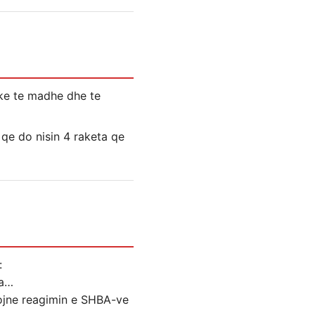
ake te madhe dhe te
 qe do nisin 4 raketa qe
la…
kojne reagimin e SHBA-ve