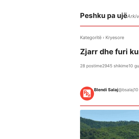
Peshku pa ujë
Arki
Kategoritë
›
Kryesore
Zjarr dhe furi k
28 postime
2945 shikime
10 gu
Blendi Salaj
@bsalaj
10