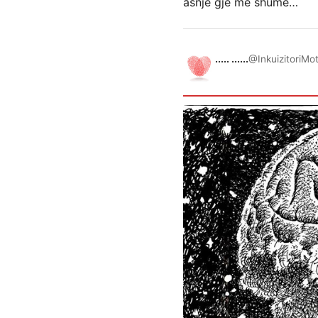
asnje gje me shume…
..... ......
@InkuizitoriMo