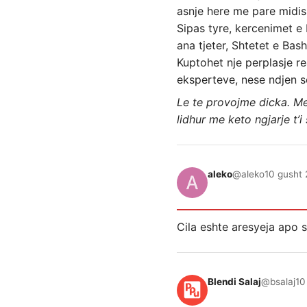
asnje here me pare midis
Sipas tyre, kercenimet e 
ana tjeter, Shtetet e Bas
Kuptohet nje perplasje re
eksperteve, nese ndjen s
Le te provojme dicka. Me
lidhur me keto ngjarje t’i
aleko
@aleko
10 gusht 
Cila eshte aresyeja apo 
Blendi Salaj
@bsalaj
10