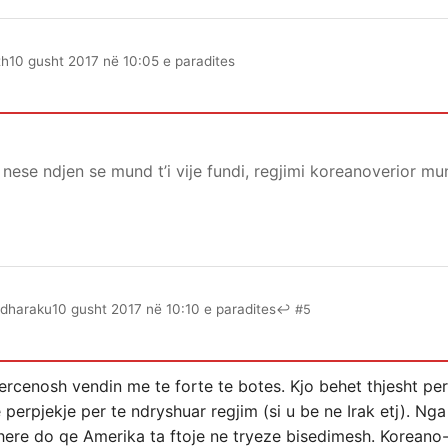
th
10 gusht 2017 në 10:05 e paradites
 nese ndjen se mund t’i vije fundi, regjimi koreanoverior mu
dharaku
10 gusht 2017 në 10:10 e paradites
↩ #5
 kercenosh vendin me te forte te botes. Kjo behet thjesht p
erpjekje per te ndryshuar regjim (si u be ne Irak etj). Nga 
here do qe Amerika ta ftoje ne tryeze bisedimesh. Koreano