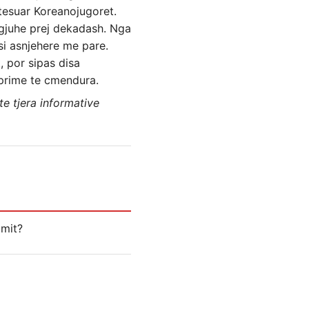
tesuar Koreanojugoret.
e gjuhe prej dekadash. Nga
si asnjehere me pare.
, por sipas disa
eprime te cmendura.
e tjera informative
amit?