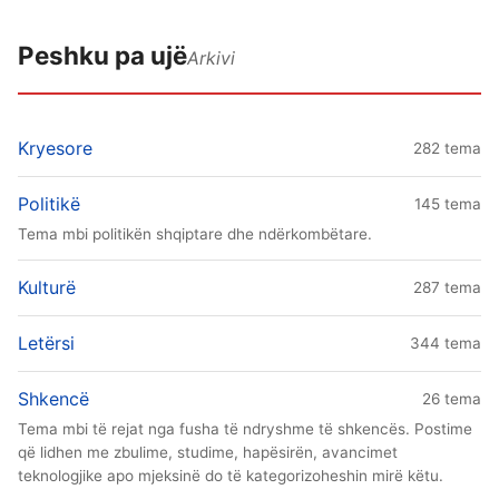
Peshku pa ujë
Arkivi
Kryesore
282 tema
Politikë
145 tema
Tema mbi politikën shqiptare dhe ndërkombëtare.
Kulturë
287 tema
Letërsi
344 tema
Shkencë
26 tema
Tema mbi të rejat nga fusha të ndryshme të shkencës. Postime
që lidhen me zbulime, studime, hapësirën, avancimet
teknologjike apo mjeksinë do të kategorizoheshin mirë këtu.