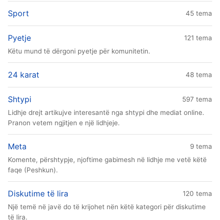
Sport
45 tema
Pyetje
121 tema
Këtu mund të dërgoni pyetje për komunitetin.
24 karat
48 tema
Shtypi
597 tema
Lidhje drejt artikujve interesantë nga shtypi dhe mediat online.
Pranon vetem ngjitjen e një lidhjeje.
Meta
9 tema
Komente, përshtypje, njoftime gabimesh në lidhje me vetë këtë
faqe (Peshkun).
Diskutime të lira
120 tema
Një temë në javë do të krijohet nën këtë kategori për diskutime
të lira.