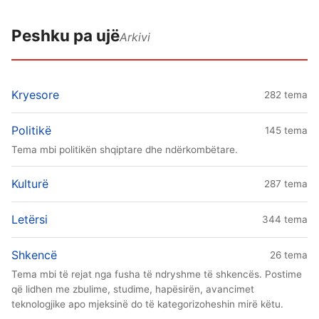
Peshku pa ujë
Arkivi
Kryesore
282 tema
Politikë
145 tema
Tema mbi politikën shqiptare dhe ndërkombëtare.
Kulturë
287 tema
Letërsi
344 tema
Shkencë
26 tema
Tema mbi të rejat nga fusha të ndryshme të shkencës. Postime
që lidhen me zbulime, studime, hapësirën, avancimet
teknologjike apo mjeksinë do të kategorizoheshin mirë këtu.