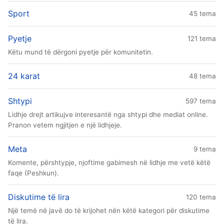
Sport
45 tema
Pyetje
121 tema
Këtu mund të dërgoni pyetje për komunitetin.
24 karat
48 tema
Shtypi
597 tema
Lidhje drejt artikujve interesantë nga shtypi dhe mediat online.
Pranon vetem ngjitjen e një lidhjeje.
Meta
9 tema
Komente, përshtypje, njoftime gabimesh në lidhje me vetë këtë
faqe (Peshkun).
Diskutime të lira
120 tema
Një temë në javë do të krijohet nën këtë kategori për diskutime
të lira.