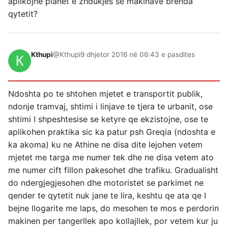
aplikojne planet e zhdukjes se makinave brenda
qytetit?
Kthupi
@Kthupi
9 dhjetor 2016 në 06:43 e pasdites
Ndoshta po te shtohen mjetet e transportit publik,
ndonje tramvaj, shtimi i linjave te tjera te urbanit, ose
shtimi I shpeshtesise se ketyre qe ekzistojne, ose te
aplikohen praktika sic ka patur psh Greqia (ndoshta e
ka akoma) ku ne Athine ne disa dite lejohen vetem
mjetet me targa me numer tek dhe ne disa vetem ato
me numer cift fillon pakesohet dhe trafiku. Gradualisht
do ndergjegjesohen dhe motoristet se parkimet ne
qender te qytetit nuk jane te lira, keshtu qe ata qe I
bejne llogarite me laps, do mesohen te mos e perdorin
makinen per tangerllek apo kollajllek, por vetem kur ju