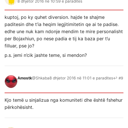
8 dhjetor 2016 në 10:59 e paradites
kuptoj, po ky quhet diversion. hajde te shajme
paditesin dhe t’ia heqim legjitimitetin qe ai te padise.
edhe une nuk kam ndonje mendim te mire personalisht
per Bojaxhiun, po nese padia e tij ka baza per t’u
filluar, pse jo?
p.s. jemi n’cik jashte teme, si mendon?
Amostk
@Shkaba
8 dhjetor 2016 në 11:01 e paradites
↩ #9
Kjo temë u sinjalizua nga komuniteti dhe është fshehur
përkohësisht.