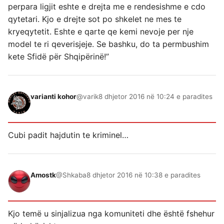
perpara ligjit eshte e drejta me e rendesishme e cdo
qytetari. Kjo e drejte sot po shkelet ne mes te
kryeqytetit. Eshte e qarte qe kemi nevoje per nje
model te ri qeverisjeje. Se bashku, do ta permbushim
kete Sfidë për Shqipërinë!”
varianti kohor
@varik
8 dhjetor 2016 në 10:24 e paradites
Cubi padit hajdutin te kriminel…
Amostk
@Shkaba
8 dhjetor 2016 në 10:38 e paradites
Kjo temë u sinjalizua nga komuniteti dhe është fshehur