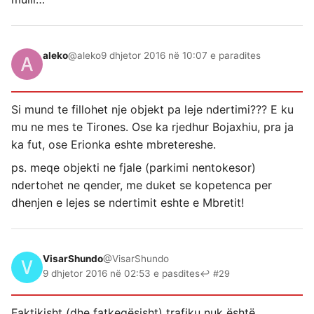
aleko
@aleko
9 dhjetor 2016 në 10:07 e paradites
Si mund te fillohet nje objekt pa leje ndertimi??? E ku
mu ne mes te Tirones. Ose ka rjedhur Bojaxhiu, pra ja
ka fut, ose Erionka eshte mbretereshe.
ps. meqe objekti ne fjale (parkimi nentokesor)
ndertohet ne qender, me duket se kopetenca per
dhenjen e lejes se ndertimit eshte e Mbretit!
VisarShundo
@VisarShundo
9 dhjetor 2016 në 02:53 e pasdites
↩ #29
Faktikisht (dhe fatkeqësisht) trafiku nuk është