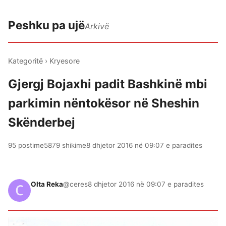
Peshku pa ujë
Arkivë
Kategoritë
›
Kryesore
Gjergj Bojaxhi padit Bashkinë mbi
parkimin nëntokësor në Sheshin
Skënderbej
95 postime
5879 shikime
8 dhjetor 2016 në 09:07 e paradites
Olta Reka
@ceres
8 dhjetor 2016 në 09:07 e paradites