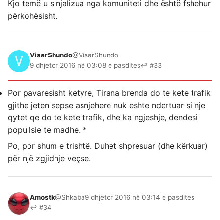
Kjo temë u sinjalizua nga komuniteti dhe është fshehur
përkohësisht.
VisarShundo
@VisarShundo
9 dhjetor 2016 në 03:08 e pasdites
↩ #33
Por pavaresisht ketyre, Tirana brenda do te kete trafik
gjithe jeten sepse asnjehere nuk eshte ndertuar si nje
qytet qe do te kete trafik, dhe ka ngjeshje, dendesi
popullsie te madhe. *
Po, por shum e trishtë. Duhet shpresuar (dhe kërkuar)
për një zgjidhje veçse.
Amostk
@Shkaba
9 dhjetor 2016 në 03:14 e pasdites
↩ #34