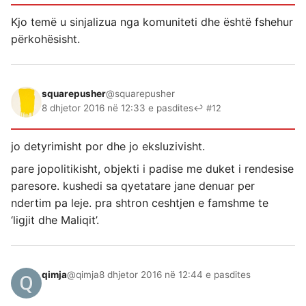
Kjo temë u sinjalizua nga komuniteti dhe është fshehur
përkohësisht.
squarepusher
@squarepusher
8 dhjetor 2016 në 12:33 e pasdites
↩ #12
jo detyrimisht por dhe jo eksluzivisht.
pare jopolitikisht, objekti i padise me duket i rendesise
paresore. kushedi sa qyetatare jane denuar per
ndertim pa leje. pra shtron ceshtjen e famshme te
‘ligjit dhe Maliqit’.
qimja
@qimja
8 dhjetor 2016 në 12:44 e pasdites