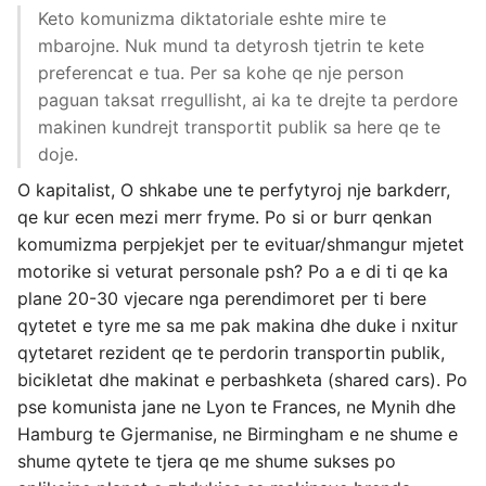
Keto komunizma diktatoriale eshte mire te
mbarojne. Nuk mund ta detyrosh tjetrin te kete
preferencat e tua. Per sa kohe qe nje person
paguan taksat rregullisht, ai ka te drejte ta perdore
makinen kundrejt transportit publik sa here qe te
doje.
O kapitalist, O shkabe une te perfytyroj nje barkderr,
qe kur ecen mezi merr fryme. Po si or burr qenkan
komumizma perpjekjet per te evituar/shmangur mjetet
motorike si veturat personale psh? Po a e di ti qe ka
plane 20-30 vjecare nga perendimoret per ti bere
qytetet e tyre me sa me pak makina dhe duke i nxitur
qytetaret rezident qe te perdorin transportin publik,
bicikletat dhe makinat e perbashketa (shared cars). Po
pse komunista jane ne Lyon te Frances, ne Mynih dhe
Hamburg te Gjermanise, ne Birmingham e ne shume e
shume qytete te tjera qe me shume sukses po