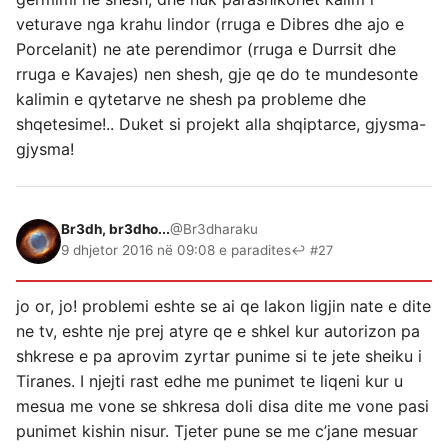
veturave nga krahu lindor (rruga e Dibres dhe ajo e
Porcelanit) ne ate perendimor (rruga e Durrsit dhe
rruga e Kavajes) nen shesh, gje qe do te mundesonte
kalimin e qytetarve ne shesh pa probleme dhe
shqetesime!.. Duket si projekt alla shqiptarce, gjysma-
gjysma!
Br3dh, br3dho...
@Br3dharaku
9 dhjetor 2016 në 09:08 e paradites
↩ #27
jo or, jo! problemi eshte se ai qe lakon ligjin nate e dite
ne tv, eshte nje prej atyre qe e shkel kur autorizon pa
shkrese e pa aprovim zyrtar punime si te jete sheiku i
Tiranes. I njejti rast edhe me punimet te liqeni kur u
mesua me vone se shkresa doli disa dite me vone pasi
punimet kishin nisur. Tjeter pune se me c’jane mesuar