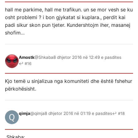
hall me parkime, hall me trafikun. un se mor vesh se ku
osht problemi ? i bon gjykatat si kuplara., perdit kai
padi sikur skon pun tjeter. Kundershtojm iher, masanej
shofim…
Amostk
@Shkaba
8 dhjetor 2016 në 12:49 e pasdites
↩ #16
Kjo temë u sinjalizua nga komuniteti dhe është fshehur
përkohësisht.
qimja
@qimja
8 dhjetor 2016 në 01:19 e pasdites
↩ #18
Shkaba: