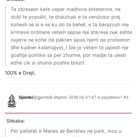
Ta zbresesh kete veper madhore shteterore, ne
dobi te popullit, te diskutuar e te vendosur prej
kohesh se si e se ku do te behet, e ta barazosh me
krimeve ordinere vetem sepse nje shkrese nuk eshte
nxjerre ne kohe (te pakten sipas njerit qe proteston
dhe kudner kalamajve), i bie jo vetem te japesh nje
goditje politike sa per zhurme, por madje ta ulesh
edhe cik si shume poshte brezit.
100% e Drejt.
Gjembi
@gjembi
8 dhjetor 2016 në 01:47 e pasdites
↩ #3
Shkaba:
Per pallatet e Manes se Berishes ne park, mos u