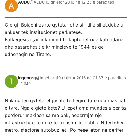
ACDC
@ACDC
10 dhjetor 2016 në 12:23 e paradites
Gjergji Bojaxhi eshte qytetar dhe si i tille sillet,duke u
ankuar tek institucionet perkatese.
Fatkeqesisht,ai nuk mund te kuptohet nga katundaria
dhe pasardhesit e krimineleve te 1944-es qe
udheheqin ne Tirane.
Ingeborg
@Ingeborg
10 dhjetor 2016 në 01:37 e paradites
↩ #40
Nuk nxiten qytetaret jashte te heqin dore nga makinat
e tyre. Nga e gjete kete? U jepet ama mundesia per ta
perdorur makinen sa me pak, nepermjet nje
infrastrukture te mire te transportit publik. Ndertohen
metro, stacione autobuzi etj. Po nese jeton ne periferi