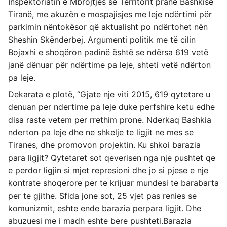
Inspektoriatin e Mbrojtjes së Territorit pranë Bashkisë
Tiranë, me akuzën e mospajisjes me leje ndërtimi për
parkimin nëntokësor që aktualisht po ndërtohet nën
Sheshin Skënderbej. Argumenti politik me të cilin
Bojaxhi e shoqëron padinë është se ndërsa 619 vetë
janë dënuar për ndërtime pa leje, shteti vetë ndërton
pa leje.
Dekarata e plotë, “Gjate nje viti 2015, 619 qytetare u
denuan per ndertime pa leje duke perfshire ketu edhe
disa raste vetem per rrethim prone. Nderkaq Bashkia
nderton pa leje dhe ne shkelje te ligjit ne mes se
Tiranes, dhe promovon projektin. Ku shkoi barazia
para ligjit? Qytetaret sot qeverisen nga nje pushtet qe
e perdor ligjin si mjet represioni dhe jo si pjese e nje
kontrate shoqerore per te krijuar mundesi te barabarta
per te gjithe. Sfida jone sot, 25 vjet pas renies se
komunizmit, eshte ende barazia perpara ligjit. Dhe
abuzuesi me i madh eshte bere pushteti.Barazia