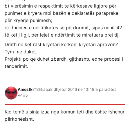
b) vlerësimin e respektimit të kërkesave ligjore për
punimet e kryera mbi bazën e deklaratës paraprake
për kryerje punimesh;
c) dhënien e certifikatës së përdorimit, sipas nenit 42
të këtij ligji, për lejet e ndërtimit të miratuara prej tij.
Dmth ne ket rast kryetari kerkon, kryetari aprovon?
Tym me duket.
Projekti po qe duhet zbardh, gjithashtu edhe procesi i
tenderimit.
Amostk
@Shkaba
8 dhjetor 2016 në 10:49 e paradites
↩ #5
Kjo temë u sinjalizua nga komuniteti dhe është fshehur
përkohësisht.