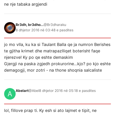
ne nje tabaka argjendi
Br3dh, br3dho...
@Br3dharaku
8 dhjetor 2016 në 03:48 e pasdites
jo mo vlla, ku ka si Taulant Balla qe ja numron Berishes
te gjitha krimet dhe matrapazlliqet boterisht faqe
njerezve! Ky po qe eshte demaskim
Gjergji na paska zgjedh prokurorine…kjo? po kjo eshte
demagogji, mor zotri - na thone shoqnia salcaliste
Abelart
@Abel
8 dhjetor 2016 në 05:18 e pasdites
lol, fillove prap ti. Ky esh si ato lajmet e tipit, ne