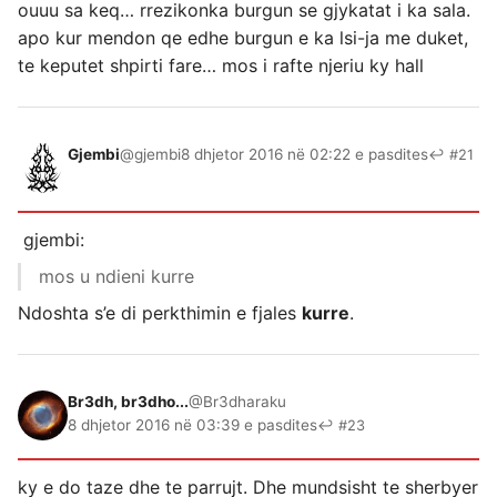
ouuu sa keq… rrezikonka burgun se gjykatat i ka sala.
apo kur mendon qe edhe burgun e ka lsi-ja me duket,
te keputet shpirti fare… mos i rafte njeriu ky hall
Gjembi
@gjembi
8 dhjetor 2016 në 02:22 e pasdites
↩ #21
gjembi:
mos u ndieni kurre
Ndoshta s’e di perkthimin e fjales
kurre
.
Br3dh, br3dho...
@Br3dharaku
8 dhjetor 2016 në 03:39 e pasdites
↩ #23
ky e do taze dhe te parrujt. Dhe mundsisht te sherbyer