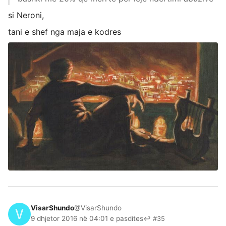
si Neroni,
tani e shef nga maja e kodres
VisarShundo
@VisarShundo
9 dhjetor 2016 në 04:01 e pasdites
↩ #35