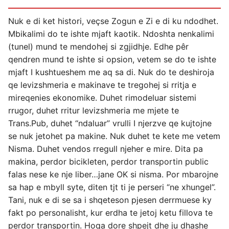
Nuk e di ket histori, veçse Zogun e Zi e di ku ndodhet.
Mbikalimi do te ishte mjaft kaotik. Ndoshta nenkalimi
(tunel) mund te mendohej si zgjidhje. Edhe pêr
qendren mund te ishte si opsion, vetem se do te ishte
mjaft I kushtueshem me aq sa di. Nuk do te deshiroja
qe levizshmeria e makinave te tregohej si rritja e
mireqenies ekonomike. Duhet rimodeluar sistemi
rrugor, duhet rritur levizshmeria me mjete te
Trans.Pub, duhet “ndaluar” vrulli I njerzve qe kujtojne
se nuk jetohet pa makine. Nuk duhet te kete me vetem
Nisma. Duhet vendos rregull njeher e mire. Dita pa
makina, perdor bicikleten, perdor transportin public
falas nese ke nje liber…jane OK si nisma. Por mbarojne
sa hap e mbyll syte, diten tjt ti je perseri “ne xhungel”.
Tani, nuk e di se sa i shqeteson pjesen derrmuese ky
fakt po personalisht, kur erdha te jetoj ketu fillova te
perdor transportin. Hoqa dore shpejt dhe ju dhashe