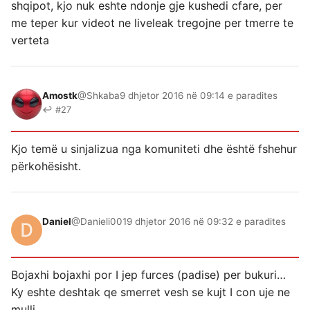
shqipot, kjo nuk eshte ndonje gje kushedi cfare, per
me teper kur videot ne liveleak tregojne per tmerre te
verteta
Amostk
@Shkaba
9 dhjetor 2016 në 09:14 e paradites
↩ #27
Kjo temë u sinjalizua nga komuniteti dhe është fshehur
përkohësisht.
Daniel
@Danieli001
9 dhjetor 2016 në 09:32 e paradites
Bojaxhi bojaxhi por I jep furces (padise) per bukuri…
Ky eshte deshtak qe smerret vesh se kujt I con uje ne
mulli…