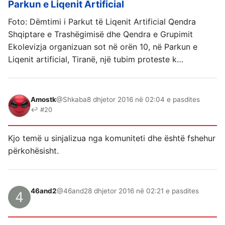
Parkun e Liqenit Artificial
Foto: Dëmtimi i Parkut të Liqenit Artificial Qendra
Shqiptare e Trashëgimisë dhe Qendra e Grupimit
Ekolevizja organizuan sot në orën 10, në Parkun e
Liqenit artificial, Tiranë, një tubim proteste k…
Amostk
@Shkaba
8 dhjetor 2016 në 02:04 e pasdites
↩ #20
Kjo temë u sinjalizua nga komuniteti dhe është fshehur
përkohësisht.
46and2
@46and2
8 dhjetor 2016 në 02:21 e pasdites