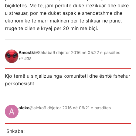
biçikletes. Me te, jam perdite duke rrezikuar dhe duke
u stresuar, por me duket aspak e shendetshme dhe
ekonomike te marr makinen per te shkuar ne pune,
rruge te cilen e kryej per 20 min me biçi.
Amostk
@Shkaba
9 dhjetor 2016 në 05:22 e pasdites
↩ #38
Kjo temë u sinjalizua nga komuniteti dhe është fshehur
përkohësisht.
aleko
@aleko
9 dhjetor 2016 në 06:21 e pasdites
Shkaba: