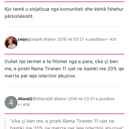
Kjo temë u sinjalizua nga komuniteti dhe është fshehur
përkohësisht.
zeqo
@zeqo
9 dhjetor 2016 në 03:27 e pasdites
↩ #35
Duhet nje termet e te fillohet nga e para, s’ke çi ben
me, e prishi Rama Tiranen 11 vjet ne bashki me 20% qe
merrte per leje ndertimi abuzive.
46and2
@46and2
9 dhjetor 2016 në 03:31 e pasdites
↩ #36
“s’ke çi ben me, e prishi Rama Tiranen 11 vjet ne
bashki me 20% qe merrte per leje ndertimi abuzive”