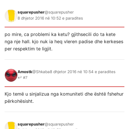
squarepusher
@squarepusher
8 dhjetor 2016 në 10:52 e paradites
po mire, ca problemi ka ketu? gjithsecili do ta kete
nga nje hall. kjo nuk ia heq vleren padise dhe kerkeses
per respektim te ligjit.
Amostk
@Shkaba
8 dhjetor 2016 në 10:54 e paradites
↩ #7
Kjo temë u sinjalizua nga komuniteti dhe është fshehur
përkohësisht.
squarepusher
@squarepusher