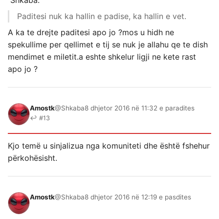
Shkaba:
Paditesi nuk ka hallin e padise, ka hallin e vet.
A ka te drejte paditesi apo jo ?mos u hidh ne
spekullime per qellimet e tij se nuk je allahu qe te dish
mendimet e miletit.a eshte shkelur ligji ne kete rast
apo jo ?
Amostk
@Shkaba
8 dhjetor 2016 në 11:32 e paradites
↩ #13
Kjo temë u sinjalizua nga komuniteti dhe është fshehur
përkohësisht.
Amostk
@Shkaba
8 dhjetor 2016 në 12:19 e pasdites