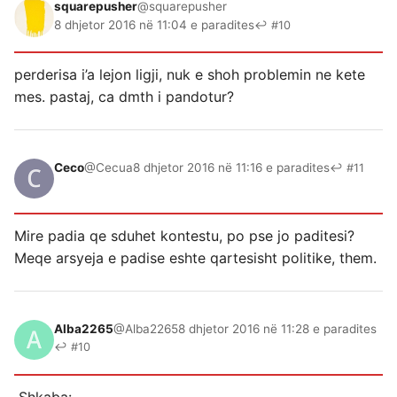
squarepusher
@squarepusher
8 dhjetor 2016 në 11:04 e paradites
↩ #10
perderisa i’a lejon ligji, nuk e shoh problemin ne kete
mes. pastaj, ca dmth i pandotur?
Ceco
@Cecua
8 dhjetor 2016 në 11:16 e paradites
↩ #11
Mire padia qe sduhet kontestu, po pse jo paditesi?
Meqe arsyeja e padise eshte qartesisht politike, them.
Alba2265
@Alba2265
8 dhjetor 2016 në 11:28 e paradites
↩ #10