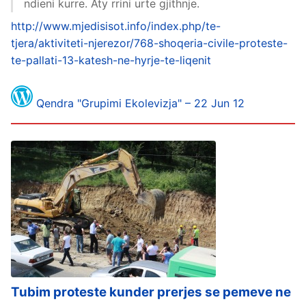
ndieni kurre. Aty rrini urte gjithnje.
http://www.mjedisisot.info/index.php/te-
tjera/aktiviteti-njerezor/768-shoqeria-civile-proteste-
te-pallati-13-katesh-ne-hyrje-te-liqenit
Qendra "Grupimi Ekolevizja" – 22 Jun 12
Tubim proteste kunder prerjes se pemeve ne