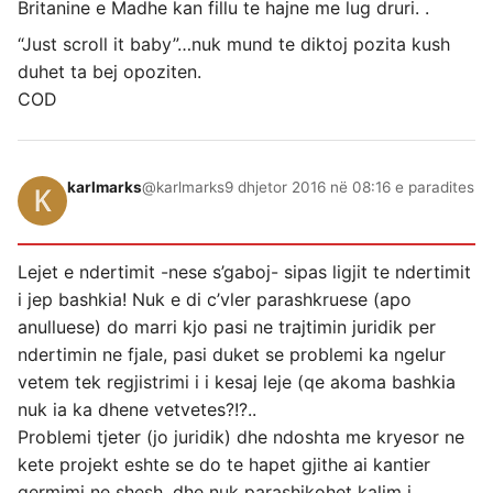
Britanine e Madhe kan fillu te hajne me lug druri. .
“Just scroll it baby”…nuk mund te diktoj pozita kush
duhet ta bej opoziten.
COD
karlmarks
@karlmarks
9 dhjetor 2016 në 08:16 e paradites
Lejet e ndertimit -nese s’gaboj- sipas ligjit te ndertimit
i jep bashkia! Nuk e di c’vler parashkruese (apo
anulluese) do marri kjo pasi ne trajtimin juridik per
ndertimin ne fjale, pasi duket se problemi ka ngelur
vetem tek regjistrimi i i kesaj leje (qe akoma bashkia
nuk ia ka dhene vetvetes?!?..
Problemi tjeter (jo juridik) dhe ndoshta me kryesor ne
kete projekt eshte se do te hapet gjithe ai kantier
germimi ne shesh, dhe nuk parashikohet kalim i