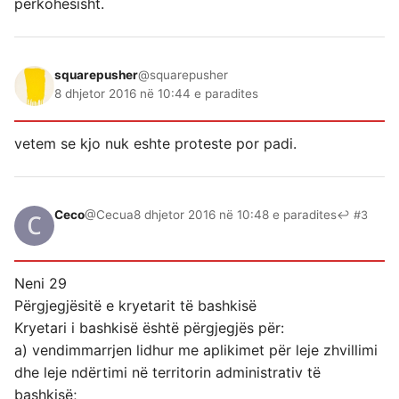
përkohësisht.
squarepusher
@squarepusher
8 dhjetor 2016 në 10:44 e paradites
vetem se kjo nuk eshte proteste por padi.
Ceco
@Cecua
8 dhjetor 2016 në 10:48 e paradites
↩ #3
Neni 29
Përgjegjësitë e kryetarit të bashkisë
Kryetari i bashkisë është përgjegjës për:
a) vendimmarrjen lidhur me aplikimet për leje zhvillimi
dhe leje ndërtimi në territorin administrativ të
bashkisë;