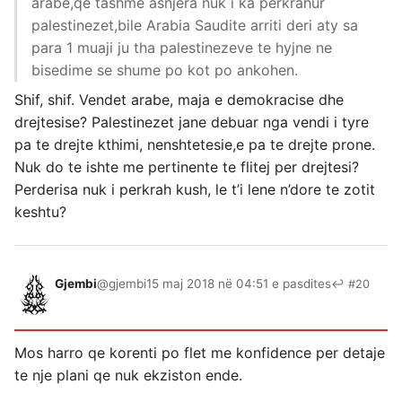
arabe,qe tashme asnjera nuk i ka perkrahur
palestinezet,bile Arabia Saudite arriti deri aty sa
para 1 muaji ju tha palestinezeve te hyjne ne
bisedime se shume po kot po ankohen.
Shif, shif. Vendet arabe, maja e demokracise dhe
drejtesise? Palestinezet jane debuar nga vendi i tyre
pa te drejte kthimi, nenshtetesie,e pa te drejte prone.
Nuk do te ishte me pertinente te flitej per drejtesi?
Perderisa nuk i perkrah kush, le t’i lene n’dore te zotit
keshtu?
Gjembi
@gjembi
15 maj 2018 në 04:51 e pasdites
↩ #20
Mos harro qe korenti po flet me konfidence per detaje
te nje plani qe nuk ekziston ende.