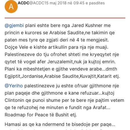
ACDC
@ACDC
15 maj 2018 në 09:45 e pasdites
@gjembi
plani eshte bere nga Jared Kushner me
princin e kurores se Arabise Saudite,ne takimin qe
paten mes tyre qe zgjati deri në 4 te mengjesit.
Dojçe Vele e kishte artikullin para nja nje muaji.
Palestinezeve do tju ofrohet shteti me kryeqytet nje
qytet të vogel afer Jeruzalemit,nuk ja kujtoj emrin.
Plani ka mbeshtetjen e gjithe vendeve arabe…dmth
Egjiptit,Jordanise,Arabise Saudite,Kuvajtit,Katarit etj.
@Yeriho
palestinezeve ju eshte ofruar gjithmone nje
plan paqeje dhe gjithmone e kane refuzuar…kujtoj
Clintonin qe punoi shume per te bere nje pajtim vetem
qe te refuzohej ne minuten e fundit nga Arafat…
Roadmap for Peace të Bushit etj.
Hamasi as qe ka ndermend te bisedoje per paqe…