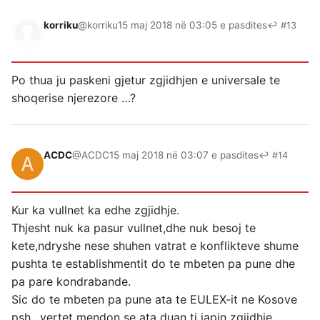
korriku
@korriku
15 maj 2018 në 03:05 e pasdites
↩ #13
Po thua ju paskeni gjetur zgjidhjen e universale te
shoqerise njerezore …?
ACDC
@ACDC
15 maj 2018 në 03:07 e pasdites
↩ #14
Kur ka vullnet ka edhe zgjidhje.
Thjesht nuk ka pasur vullnet,dhe nuk besoj te
kete,ndryshe nese shuhen vatrat e konflikteve shume
pushta te establishmentit do te mbeten pa pune dhe
pa pare kondrabande.
Sic do te mbeten pa pune ata te EULEX-it ne Kosove
psh…vertet mendon se ata duan ti japin zgjidhje