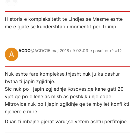
Historia e kompleksitetit te Lindjes se Mesme eshte
me e gjate se kundershtari i momentit per Trump.
ACDC
@ACDC
15 maj 2018 në 03:03 e pasdites
↩ #12
Nuk eshte fare komplekse,thjesht nuk ju ka dashur
bytha ti japin zgjidhje.
Sic nuk po i japin zgjiedhje Kosoves,qe kane gati 20
vjet qe po e lene as mish as peshk,ku nje cope
Mitrovice nuk po i japin zgjidhje qe te mbyllet konflikti
njehere e mire.
Duan ti mbajne gjerat varur,se vetem ashtu perfitojne.