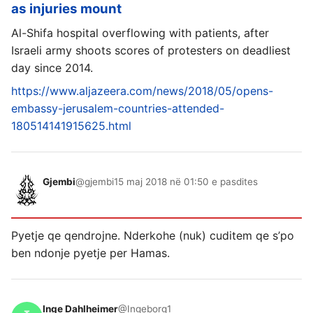
as injuries mount
Al-Shifa hospital overflowing with patients, after
Israeli army shoots scores of protesters on deadliest
day since 2014.
https://www.aljazeera.com/news/2018/05/opens-
embassy-jerusalem-countries-attended-
180514141915625.html
Gjembi
@gjembi
15 maj 2018 në 01:50 e pasdites
Pyetje qe qendrojne. Nderkohe (nuk) cuditem qe s’po
ben ndonje pyetje per Hamas.
Inge Dahlheimer
@Ingeborg1