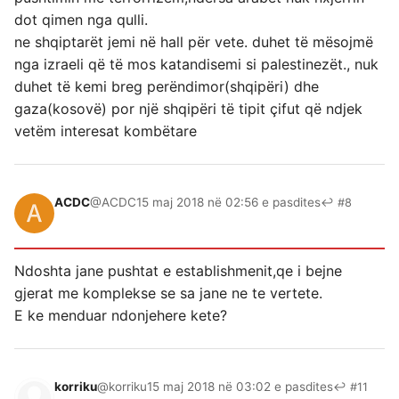
dot qimen nga qulli.
ne shqiptarët jemi në hall për vete. duhet të mësojmë
nga izraeli që të mos katandisemi si palestinezët., nuk
duhet të kemi breg perëndimor(shqipëri) dhe
gaza(kosovë) por një shqipëri të tipit çifut që ndjek
vetëm interesat kombëtare
ACDC
@ACDC
15 maj 2018 në 02:56 e pasdites
↩ #8
Ndoshta jane pushtat e establishmenit,qe i bejne
gjerat me komplekse se sa jane ne te vertete.
E ke menduar ndonjehere kete?
korriku
@korriku
15 maj 2018 në 03:02 e pasdites
↩ #11