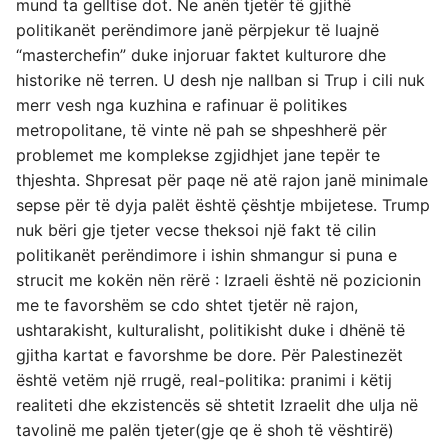
mund ta gelltise dot. Ne anën tjetër të gjithë
politikanët perëndimore janë përpjekur të luajnë
“masterchefin” duke injoruar faktet kulturore dhe
historike në terren. U desh nje nallban si Trup i cili nuk
merr vesh nga kuzhina e rafinuar ë politikes
metropolitane, të vinte në pah se shpeshherë për
problemet me komplekse zgjidhjet jane tepër te
thjeshta. Shpresat për paqe në atë rajon janë minimale
sepse për të dyja palët është çështje mbijetese. Trump
nuk bëri gje tjeter vecse theksoi një fakt të cilin
politikanët perëndimore i ishin shmangur si puna e
strucit me kokën nën rërë : Izraeli është në pozicionin
me te favorshëm se cdo shtet tjetër në rajon,
ushtarakisht, kulturalisht, politikisht duke i dhënë të
gjitha kartat e favorshme be dore. Për Palestinezët
është vetëm një rrugë, real-politika: pranimi i këtij
realiteti dhe ekzistencës së shtetit Izraelit dhe ulja në
tavolinë me palën tjeter(gje qe ë shoh të vështirë)