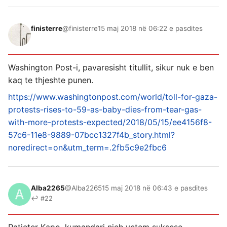
finisterre
@finisterre
15 maj 2018 në 06:22 e pasdites
Washington Post-i, pavaresisht titullit, sikur nuk e ben
kaq te thjeshte punen.
https://www.washingtonpost.com/world/toll-for-gaza-
protests-rises-to-59-as-baby-dies-from-tear-gas-
with-more-protests-expected/2018/05/15/ee4156f8-
57c6-11e8-9889-07bcc1327f4b_story.html?
noredirect=on&utm_term=.2fb5c9e2fbc6
Alba2265
@Alba2265
15 maj 2018 në 06:43 e pasdites
↩ #22
Patjeter Kapo .kumandari njeh vetem suksese