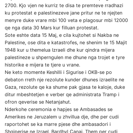
2700. Kjo vjen ne kurriz te disa te premteve rradhazi
ku protestat e palestinezeve jane pritur ne te njejten
menyre duke vrare mbi 100 veta e plagosur mbi 12000
qe nga data 30 Mars kur filluan protestat.
Sote eshte data 15 Maj, e cila kujtohet si Nakba ne
Palestine, ose dita e katastrofes, ne shenim te 15 Majit
1948 kur u themelua Izraeli dhe kur qindra mijera
palestineze u shperngulen me dhune nga trojet e tyre
historike e mijera te tjere u vrane.
Ne keto momente Keshilli i Sigurise i OKB-se po
debaton rreth nje rezolute kunder dhunes izraelite ne
Gaza, rezolute qe ka shume pak gjasa te kaloje, duke
ditur mbeshtetjen e verber qe administrata Tramp i
ofron qeverise se Netanjahut.
Nderkohe ceremonia e hapjes se Ambasades se
Amerikes ne Jeruzalem u zhvillua dje, dhe per cudi
raportohet se ka marre pjese dhe ambasadori i
Shqiperise ne Izrael, Bardhyl Canaj. Them per cudi