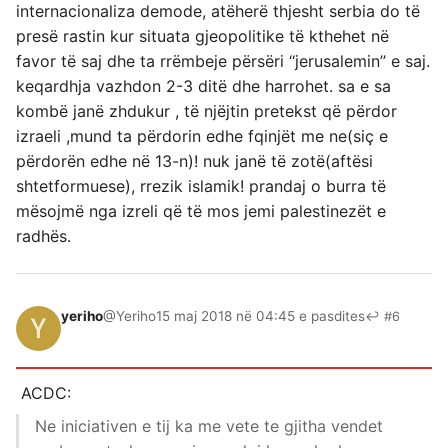
internacionaliza demode, atëherë thjesht serbia do të
presë rastin kur situata gjeopolitike të kthehet në
favor të saj dhe ta rrëmbeje përsëri ‘‘jerusalemin’’ e saj.
keqardhja vazhdon 2-3 ditë dhe harrohet. sa e sa
kombë janë zhdukur , të njëjtin pretekst që përdor
izraeli ,mund ta përdorin edhe fqinjët me ne(siç e
përdorën edhe në 13-n)! nuk janë të zotë(aftësi
shtetformuese), rrezik islamik! prandaj o burra të
mësojmë nga izreli që të mos jemi palestinezët e
radhës.
yeriho
@Yeriho
15 maj 2018 në 04:45 e pasdites
↩ #6
ACDC:
Ne iniciativen e tij ka me vete te gjitha vendet