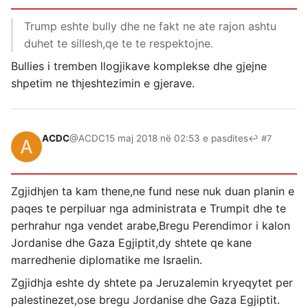
Trump eshte bully dhe ne fakt ne ate rajon ashtu
duhet te sillesh,qe te te respektojne.
Bullies i tremben llogjikave komplekse dhe gjejne
shpetim ne thjeshtezimin e gjerave.
ACDC
@ACDC
15 maj 2018 në 02:53 e pasdites
↩ #7
Zgjidhjen ta kam thene,ne fund nese nuk duan planin e
paqes te perpiluar nga administrata e Trumpit dhe te
perhrahur nga vendet arabe,Bregu Perendimor i kalon
Jordanise dhe Gaza Egjiptit,dy shtete qe kane
marredhenie diplomatike me Israelin.
Zgjidhja eshte dy shtete pa Jeruzalemin kryeqytet per
palestinezet,ose bregu Jordanise dhe Gaza Egjiptit.