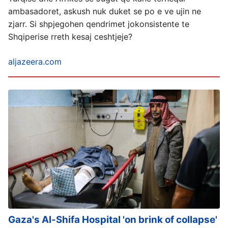
ambasadoret, askush nuk duket se po e ve ujin ne
zjarr. Si shpjegohen qendrimet jokonsistente te
Shqiperise rreth kesaj ceshtjeje?
aljazeera.com
Gaza's Al-Shifa Hospital 'on brink of collapse'