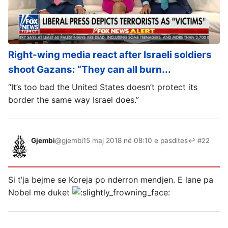
Right-wing media react after Israeli soldiers
shoot Gazans: “They can all burn...
“It’s too bad the United States doesn’t protect its
border the same way Israel does.”
Gjembi
@gjembi
15 maj 2018 në 08:10 e pasdites
↩ #22
Si t’ja bejme se Koreja po nderron mendjen. E lane pa
Nobel me duket