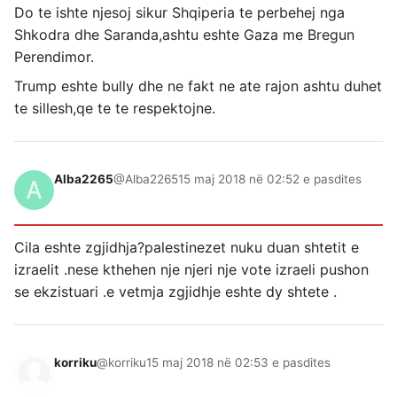
Do te ishte njesoj sikur Shqiperia te perbehej nga
Shkodra dhe Saranda,ashtu eshte Gaza me Bregun
Perendimor.
Trump eshte bully dhe ne fakt ne ate rajon ashtu duhet
te sillesh,qe te te respektojne.
Alba2265
@Alba2265
15 maj 2018 në 02:52 e pasdites
Cila eshte zgjidhja?palestinezet nuku duan shtetit e
izraelit .nese kthehen nje njeri nje vote izraeli pushon
se ekzistuari .e vetmja zgjidhje eshte dy shtete .
korriku
@korriku
15 maj 2018 në 02:53 e pasdites