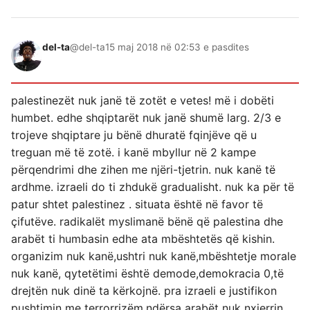
del-ta
@del-ta
15 maj 2018 në 02:53 e pasdites
palestinezët nuk janë të zotët e vetes! më i dobëti
humbet. edhe shqiptarët nuk janë shumë larg. 2/3 e
trojeve shqiptare ju bënë dhuratë fqinjëve që u
treguan më të zotë. i kanë mbyllur në 2 kampe
përqendrimi dhe zihen me njëri-tjetrin. nuk kanë të
ardhme. izraeli do ti zhdukë gradualisht. nuk ka për të
patur shtet palestinez . situata është në favor të
çifutëve. radikalët myslimanë bënë që palestina dhe
arabët ti humbasin edhe ata mbështetës që kishin.
organizim nuk kanë,ushtri nuk kanë,mbështetje morale
nuk kanë, qytetëtimi është demode,demokracia 0,të
drejtën nuk dinë ta kërkojnë. pra izraeli e justifikon
pushtimin me terrorrizëm,ndërsa arabët nuk nxjerrin