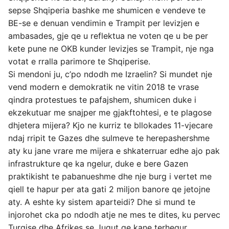
sepse Shqiperia bashke me shumicen e vendeve te
BE-se e denuan vendimin e Trampit per levizjen e
ambasades, gje qe u reflektua ne voten qe u be per
kete pune ne OKB kunder levizjes se Trampit, nje nga
votat e rralla parimore te Shqiperise.
Si mendoni ju, c’po ndodh me Izraelin? Si mundet nje
vend modern e demokratik ne vitin 2018 te vrase
qindra protestues te pafajshem, shumicen duke i
ekzekutuar me snajper me gjakftohtesi, e te plagose
dhjetera mijera? Kjo ne kurriz te bllokades 11-vjecare
ndaj rripit te Gazes dhe sulmeve te herepashershme
aty ku jane vrare me mijera e shkaterruar edhe ajo pak
infrastrukture qe ka ngelur, duke e bere Gazen
praktikisht te pabanueshme dhe nje burg i vertet me
qiell te hapur per ata gati 2 miljon banore qe jetojne
aty. A eshte ky sistem aparteidi? Dhe si mund te
injorohet cka po ndodh atje ne mes te dites, ku pervec
Turqise dhe Afrikes se Jugut qe kane terhequr