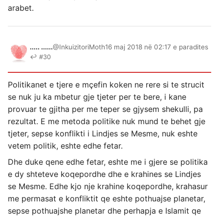
arabet.
..... ......
@InkuizitoriMoth
16 maj 2018 në 02:17 e paradites
↩ #30
Politikanet e tjere e mçefin koken ne rere si te strucit
se nuk ju ka mbetur gje tjeter per te bere, i kane
provuar te gjitha per me teper se gjysem shekulli, pa
rezultat. E me metoda politike nuk mund te behet gje
tjeter, sepse konflikti i Lindjes se Mesme, nuk eshte
vetem politik, eshte edhe fetar.
Dhe duke qene edhe fetar, eshte me i gjere se politika
e dy shteteve koqepordhe dhe e krahines se Lindjes
se Mesme. Edhe kjo nje krahine koqepordhe, krahasur
me permasat e konfliktit qe eshte pothuajse planetar,
sepse pothuajshe planetar dhe perhapja e Islamit qe