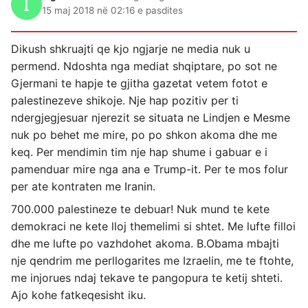
15 maj 2018 në 02:16 e pasdites
Dikush shkruajti qe kjo ngjarje ne media nuk u
permend. Ndoshta nga mediat shqiptare, po sot ne
Gjermani te hapje te gjitha gazetat vetem fotot e
palestinezeve shikoje. Nje hap pozitiv per ti
ndergjegjesuar njerezit se situata ne Lindjen e Mesme
nuk po behet me mire, po po shkon akoma dhe me
keq. Per mendimin tim nje hap shume i gabuar e i
pamenduar mire nga ana e Trump-it. Per te mos folur
per ate kontraten me Iranin.
700.000 palestineze te debuar! Nuk mund te kete
demokraci ne kete lloj themelimi si shtet. Me lufte filloi
dhe me lufte po vazhdohet akoma. B.Obama mbajti
nje qendrim me perllogarites me Izraelin, me te ftohte,
me injorues ndaj tekave te pangopura te ketij shteti.
Ajo kohe fatkeqesisht iku.