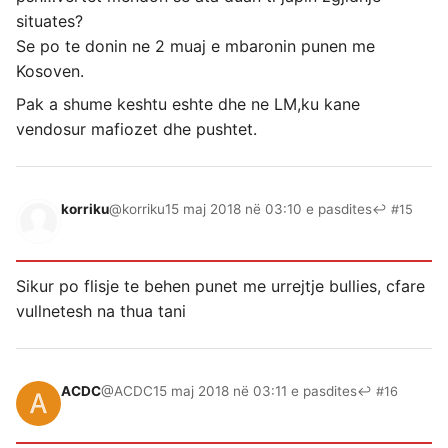
situates?
Se po te donin ne 2 muaj e mbaronin punen me
Kosoven.
Pak a shume keshtu eshte dhe ne LM,ku kane
vendosur mafiozet dhe pushtet.
korriku
@korriku
15 maj 2018 në 03:10 e pasdites
↩ #15
Sikur po flisje te behen punet me urrejtje bullies, cfare
vullnetesh na thua tani
ACDC
@ACDC
15 maj 2018 në 03:11 e pasdites
↩ #16