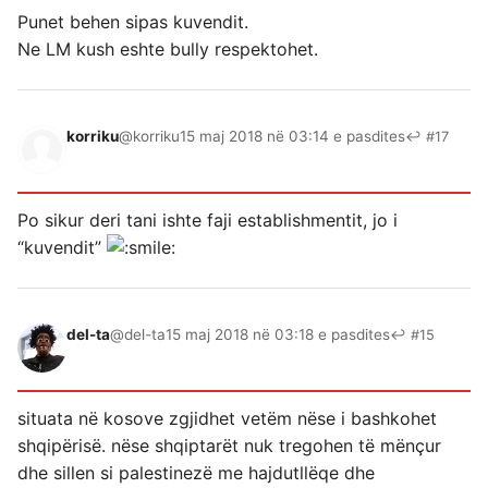
Punet behen sipas kuvendit.
Ne LM kush eshte bully respektohet.
korriku
@korriku
15 maj 2018 në 03:14 e pasdites
↩ #17
Po sikur deri tani ishte faji establishmentit, jo i
“kuvendit”
del-ta
@del-ta
15 maj 2018 në 03:18 e pasdites
↩ #15
situata në kosove zgjidhet vetëm nëse i bashkohet
shqipërisë. nëse shqiptarët nuk tregohen të mënçur
dhe sillen si palestinezë me hajdutllëqe dhe