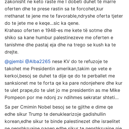
zakonisht ne keto raste me I dobeti duhet të marre
oferten dhe te prese rastin sa te forcohet,kur
rrethanat te jene me te favorable,ndryshe oferta tjeter
do te jete me e keqe…sic ka qene.
Krahaso oferten e 1948-es me kete të sotme dhe
shiko sa kane humbur palestinezeve me oferten e
tanishme dhe pastaj eja dhe na trego se kush ka te
drejte.
@gjembi
@Alba2265
nese KV do te refuzoje te
takohet me Presidentin amerikan,takim qe vete e
kerkoi,besoj se duhet ta dije qe do te perballet me
sanksionet me te forta qe ka pare ndonjehere dhe kur
te ulet prape,do te ulet jo me presidentin as me Mike
Pompeon por me ndonj zv ndihmes sekratar shteti…
Sa per Cmimin Nobel besoj se te gjithe e dime qe
edhe sikur Trump te denuklearizoje gadishullin
korean,edhe sikur te binde palestinezet dhe israelitet
ne nenshkruajne paqen,edhe sikur te nenshkruajne nje