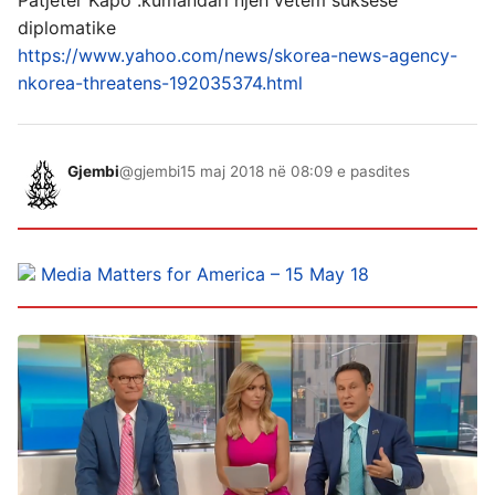
diplomatike
https://www.yahoo.com/news/skorea-news-agency-
nkorea-threatens-192035374.html
Gjembi
@gjembi
15 maj 2018 në 08:09 e pasdites
Media Matters for America – 15 May 18