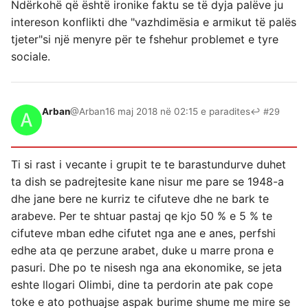
Ndërkohë që është ironike faktu se të dyja palëve ju
intereson konflikti dhe "vazhdimësia e armikut të palës
tjeter"si një menyre për te fshehur problemet e tyre
sociale.
Arban
@Arban
16 maj 2018 në 02:15 e paradites
↩ #29
Ti si rast i vecante i grupit te te barastundurve duhet
ta dish se padrejtesite kane nisur me pare se 1948-a
dhe jane bere ne kurriz te cifuteve dhe ne bark te
arabeve. Per te shtuar pastaj qe kjo 50 % e 5 % te
cifuteve mban edhe cifutet nga ane e anes, perfshi
edhe ata qe perzune arabet, duke u marre prona e
pasuri. Dhe po te nisesh nga ana ekonomike, se jeta
eshte llogari Olimbi, dine ta perdorin ate pak cope
toke e ato pothuajse aspak burime shume me mire se