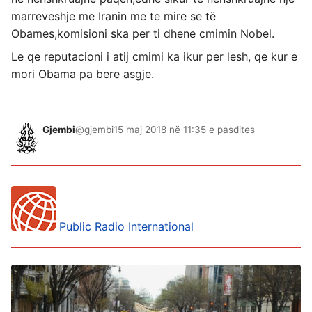
marreveshje me Iranin me te mire se të
Obames,komisioni ska per ti dhene cmimin Nobel.
Le qe reputacioni i atij cmimi ka ikur per lesh, qe kur e
mori Obama pa bere asgje.
Gjembi
@gjembi
15 maj 2018 në 11:35 e pasdites
Public Radio International