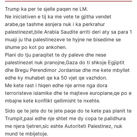
Trump ka per te sjelle paqen ne LM.
Ne iniciativen e tij ka me vete te gjitha vendet
arabe,qe tashme asnjera nuk i ka perkrahur
palestinezet,bile Arabia Saudite arriti deri aty sa para 1
muaji ju tha palestinezeve te hyjne ne bisedime se
shume po kot po ankohen.
Plani do tju paraqitet te dy paleve dhe nese
palestinezet nuk pranojne,Gaza do ti shkoje Egjiptit
dhe Bregu Perendimor Jordanise dhe me kete mbyllet
edhe ky muhabet qe ka 50 vjet qe vazhdon.
Me kete rast i hiqen edhe nje arme nga dora
terroristeve islamike dhe te majteve europiane,qe po e
mbajne kete konflikt qellimisht te nxehte.
Sido qe te jete do te jete paqe do te kete pas planit te
Trumpit,pasi edhe nje shtet me dy copa te palidhura
me njera tjetren,sic eshte Autoriteti Palestinez, nuk
mund te mbijetoje.