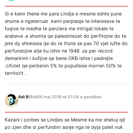
Si e kemi thene me pare Lindja e mesme eshte pune
shume e ngaterruar .kemi perplasje te interesave te
fuqive te medha te perziera me intrigat lokale te
arabeve .e shumta qe palestinezet do perfitojne do te
jete dy shtetesia qe do te thote se pas 70 vjet lufte do
perfundojne atje ku ishin ne 1948 .sa per record
demarkimi i kufijve qe bene OKB ishte i padrejte
.cifutet qe perbenin 5% te popullsise morren 50% te
territorit .
Adi B
@Adi
16 maj 2018 në 01:04 e paradites
Kazani i çorbes se Lindjes se Mesme ka me shekuj që
po zjen dhe si perfundim asnje nga te dyja palet nuk