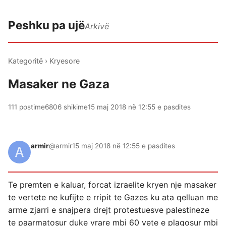
Peshku pa ujë
Arkivë
Kategoritë
›
Kryesore
Masaker ne Gaza
111 postime
6806 shikime
15 maj 2018 në 12:55 e pasdites
armir
@armir
15 maj 2018 në 12:55 e pasdites
Te premten e kaluar, forcat izraelite kryen nje masaker
te vertete ne kufijte e rripit te Gazes ku ata qelluan me
arme zjarri e snajpera drejt protestuesve palestineze
te paarmatosur duke vrare mbi 60 vete e plagosur mbi