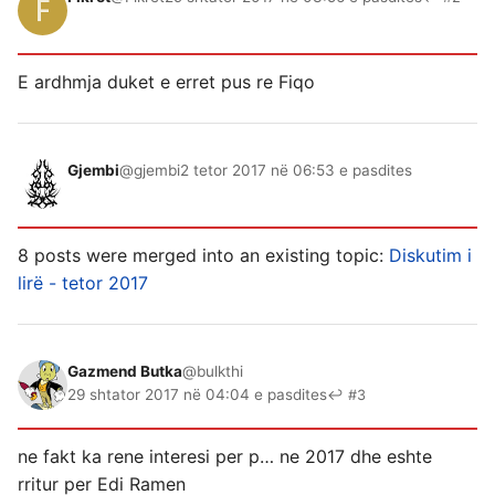
E ardhmja duket e erret pus re Fiqo
Gjembi
@gjembi
2 tetor 2017 në 06:53 e pasdites
8 posts were merged into an existing topic:
Diskutim i
lirë - tetor 2017
Gazmend Butka
@bulkthi
29 shtator 2017 në 04:04 e pasdites
↩ #3
ne fakt ka rene interesi per p… ne 2017 dhe eshte
rritur per Edi Ramen