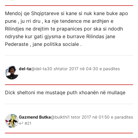
Mendoj qe Shqiptareve si kane si nuk kane buke apo
pune , ju rri dru , ka nje tendence me ardhjen e
Rilindjes ne drejtim te prapanices por ska si ndodh
ndryshe kur gati gjysma e burrave Rilindas jane
Pederaste , jane politika sociale .
del-ta
@del-ta
30 shtator 2017 në 04:30 e pasdites
Dick sheltoni me mustaqe puth xhoanën në mullaqe
Gazmend Butka
@bulkthi
1 tetor 2017 në 01:50 e paradites
↩ #21