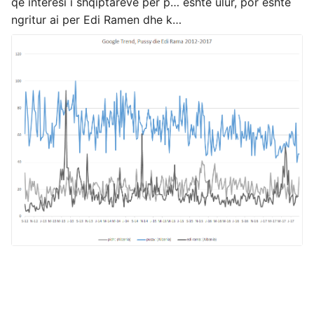
qe interesi i shqiptareve per p… eshte ulur, por eshte
ngritur ai per Edi Ramen dhe k…