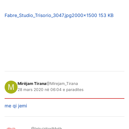
Fabre_Studio_Trisorio_3047.jpg
2000×1500 153 KB
Mirëjam Tirana
@Mirejam_Tirana
28 mars 2020 në 06:04 e paradites
me qi jemi
..... ......
@InkuizitoriMoth