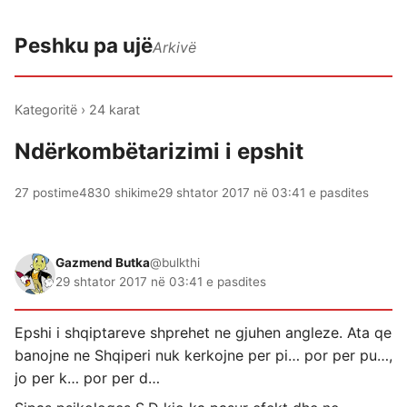
Peshku pa ujë
Arkivë
Kategoritë
›
24 karat
Ndërkombëtarizimi i epshit
27 postime
4830 shikime
29 shtator 2017 në 03:41 e pasdites
Gazmend Butka
@bulkthi
29 shtator 2017 në 03:41 e pasdites
Epshi i shqiptareve shprehet ne gjuhen angleze. Ata qe
banojne ne Shqiperi nuk kerkojne per pi… por per pu…,
jo per k… por per d…