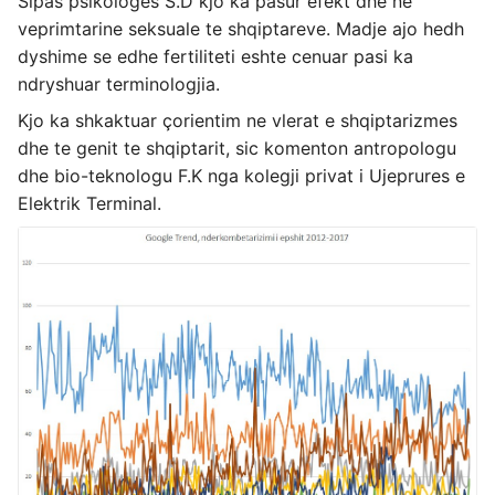
Sipas psikologes S.D kjo ka pasur efekt dhe ne
veprimtarine seksuale te shqiptareve. Madje ajo hedh
dyshime se edhe fertiliteti eshte cenuar pasi ka
ndryshuar terminologjia.
Kjo ka shkaktuar çorientim ne vlerat e shqiptarizmes
dhe te genit te shqiptarit, sic komenton antropologu
dhe bio-teknologu F.K nga kolegji privat i Ujeprures e
Elektrik Terminal.