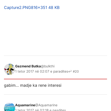
Capture2.PNG
816×351 48 KB
Gazmend Butka
@bulkthi
1 tetor 2017 në 02:07 e paradites
↩ #20
gabim… madje ka rene interesi
Aquamarine
@Aquamarine
1 tetor 2017 në 02:18 e pasdites