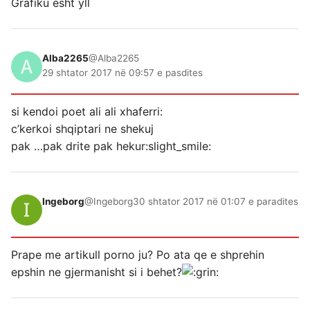
Grafiku esht yll
Alba2265
@Alba2265
29 shtator 2017 në 09:57 e pasdites
si kendoi poet ali ali xhaferri:
c’kerkoi shqiptari ne shekuj
pak …pak drite pak hekur:slight_smile:
Ingeborg
@Ingeborg
30 shtator 2017 në 01:07 e paradites
Prape me artikull porno ju? Po ata qe e shprehin
epshin ne gjermanisht si i behet?