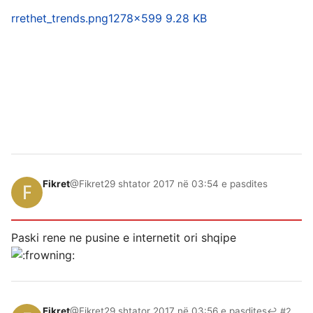
rrethet_trends.png
1278×599 9.28 KB
Fikret
@Fikret
29 shtator 2017 në 03:54 e pasdites
Paski rene ne pusine e internetit ori shqipe
Fikret
@Fikret
29 shtator 2017 në 03:56 e pasdites
↩ #2