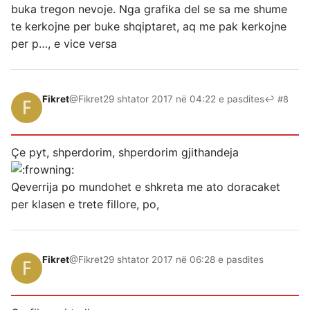
buka tregon nevoje. Nga grafika del se sa me shume
te kerkojne per buke shqiptaret, aq me pak kerkojne
per p…, e vice versa
Fikret
@Fikret
29 shtator 2017 në 04:22 e pasdites
↩ #8
Çe pyt, shperdorim, shperdorim gjithandeja
Qeverrija po mundohet e shkreta me ato doracaket
per klasen e trete fillore, po,
Fikret
@Fikret
29 shtator 2017 në 06:28 e pasdites