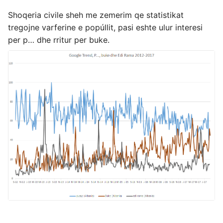
Shoqeria civile sheh me zemerim qe statistikat
tregojne varferine e popúllit, pasi eshte ulur interesi
per p… dhe rritur per buke.