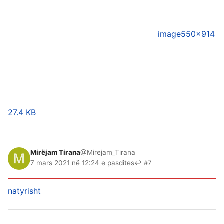
image
550×914
27.4 KB
Mirëjam Tirana
@Mirejam_Tirana
7 mars 2021 në 12:24 e pasdites
↩ #7
natyrisht