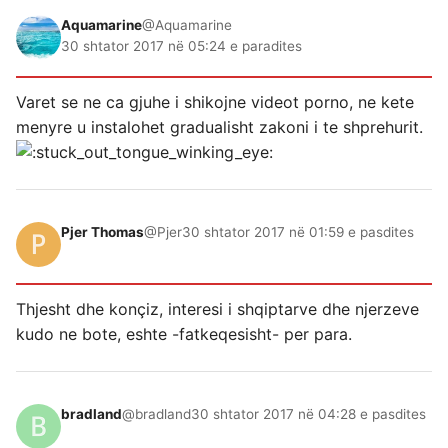
Aquamarine
@Aquamarine
30 shtator 2017 në 05:24 e paradites
Varet se ne ca gjuhe i shikojne videot porno, ne kete
menyre u instalohet gradualisht zakoni i te shprehurit.
Pjer Thomas
@Pjer
30 shtator 2017 në 01:59 e pasdites
Thjesht dhe konçiz, interesi i shqiptarve dhe njerzeve
kudo ne bote, eshte -fatkeqesisht- per para.
bradland
@bradland
30 shtator 2017 në 04:28 e pasdites