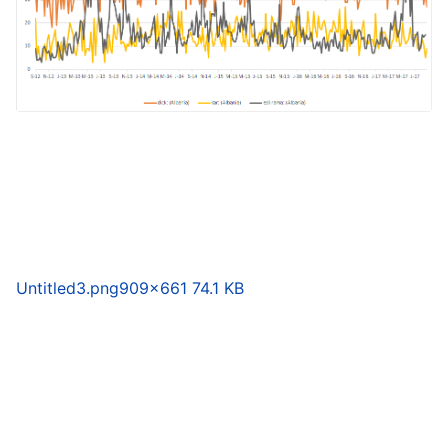
Untitled3.png
909×661 74.1 KB