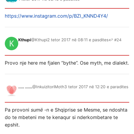
https://www.instagram.com/p/BZl_KNND4Y4/
Kthupi
@Kthupi
2 tetor 2017 në 08:11 e pasdites
↩ #24
Provo nje here me fjalen “bythe”. Ose myth, me dialekt.
..... ......
@InkuizitoriMoth
3 tetor 2017 në 12:20 e paradites
Pa provoni
sumë
-n e Shqiprise se Mesme, se ndoshta
do te mbeteni me te kenaqur si nderkombetare te
epshit.