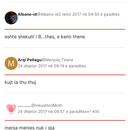
Albano-id
@Albano-id
3 tetor 2017 në 04:55 e pasdites
eshte shekulli i B…thes, e kemi thene
Arqi Pellagu
@Manjola_Tirana
24 dhjetor 2017 në 09:19 e paradites
kujt ia thu thuj
..... ......
@InkuizitoriMoth
24 dhjetor 2017 në 09:57 e paradites
↩ #30
menja menies nuk i gja