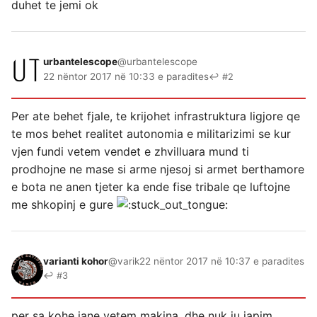
duhet te jemi ok
urbantelescope
@urbantelescope
22 nëntor 2017 në 10:33 e paradites
↩ #2
Per ate behet fjale, te krijohet infrastruktura ligjore qe
te mos behet realitet autonomia e militarizimi se kur
vjen fundi vetem vendet e zhvilluara mund ti
prodhojne ne mase si arme njesoj si armet berthamore
e bota ne anen tjeter ka ende fise tribale qe luftojne
me shkopinj e gure
varianti kohor
@varik
22 nëntor 2017 në 10:37 e paradites
↩ #3
per sa kohe jane vetem makina, dhe nuk ju japim