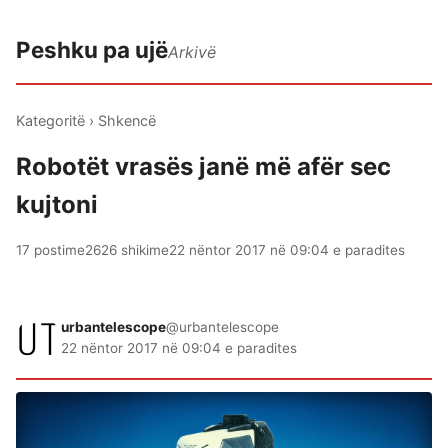
Peshku pa ujë
Arkivë
Kategoritë
›
Shkencë
Robotët vrasës janë më afër sec
kujtoni
17 postime
2626 shikime
22 nëntor 2017 në 09:04 e paradites
urbantelescope
@urbantelescope
22 nëntor 2017 në 09:04 e paradites