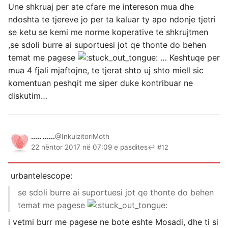
Une shkruaj per ate cfare me intereson mua dhe
ndoshta te tjereve jo per ta kaluar ty apo ndonje tjetri
se ketu se kemi me norme koperative te shkrujtmen
,se sdoli burre ai suportuesi jot qe thonte do behen
temat me pagese
… Keshtuqe per
mua 4 fjali mjaftojne, te tjerat shto uj shto miell sic
komentuan peshqit me siper duke kontribuar ne
diskutim…
..... ......
@InkuizitoriMoth
22 nëntor 2017 në 07:09 e pasdites
↩ #12
urbantelescope:
se sdoli burre ai suportuesi jot qe thonte do behen
temat me pagese
i vetmi burr me pagese ne bote eshte Mosadi, dhe ti si