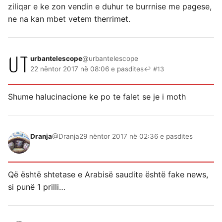
ziliqar e ke zon vendin e duhur te burrnise me pagese,
ne na kan mbet vetem therrimet.
urbantelescope
@urbantelescope
22 nëntor 2017 në 08:06 e pasdites
↩ #13
Shume halucinacione ke po te falet se je i moth
Dranja
@Dranja
29 nëntor 2017 në 02:36 e pasdites
Që është shtetase e Arabisë saudite është fake news,
si punë 1 prilli…