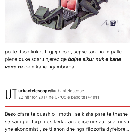
po te dush linket ti gjej neser, sepse tani ho le palle
piene duke sqaru njerez qe
bojne sikur nuk e kane
vene re
qe e kane ngambrapa.
urbantelescope
@urbantelescope
22 nëntor 2017 në 07:05 e pasdites
↩ #11
Beso cfare te duash o i moth , se kisha pare te thashe
se kam per turp mos kerko audience me zor si ai miku
yne ekonomist , se ti anon dhe nga filozofia dyfelore…