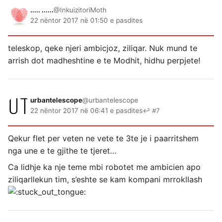
..... ......
@InkuizitoriMoth
22 nëntor 2017 në 01:50 e pasdites
teleskop, qeke njeri ambicjoz, ziliqar. Nuk mund te
arrish dot madheshtine e te Modhit, hidhu perpjete!
urbantelescope
@urbantelescope
22 nëntor 2017 në 06:41 e pasdites
↩ #7
Qekur flet per veten ne vete te 3te je i paarritshem
nga une e te gjithe te tjeret…
Ca lidhje ka nje teme mbi robotet me ambicien apo
ziliqarllekun tim, s’eshte se kam kompani mrrokllash