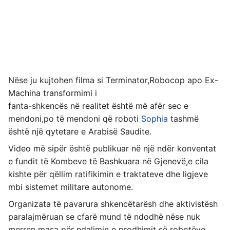
Nëse ju kujtohen filma si Terminator,Robocop apo Ex-
Machina transformimi i
fanta-shkencës në realitet është më afër sec e
mendoni,po të mendoni që roboti
Sophia
tashmë
është një qytetare e Arabisë Saudite.
Video më sipër është publikuar në një ndër konventat
e fundit të Kombeve të Bashkuara në Gjenevë,e cila
kishte për qëllim ratifikimin e traktateve dhe ligjeve
mbi sistemet militare autonome.
Organizata të pavarura shkencëtarësh dhe aktivistësh
paralajmëruan se cfarë mund të ndodhë nëse nuk
merren masa për ndalimin e prodhimit së robotëve