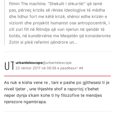
filmin The machine. “Shekulli i shkurtër” që lamë
pas, përveç krizës së rënies ideologjive të mëdha
dhe lidhur fort me këtë krizë, shënoi edhe krizën e
vizionit dhe projektit humanist ose antropocentrik, i
cili zuri fill në Rilindje që vuri njeriun në qendër të
botës, në kundërvënie me Mesjetën që konsideronte
Zotin si pikë referimi qëndrore un…
urbantelescope
@urbantelescope
22 nëntor 2017 në 06:56 e pasdites
↩ #9
As nuk e kisha vene re , tani e pashe po gjithesesi ti je
nivell tjeter , une thjeshte shof e raportoj c’behet
neper dynja s’kam kohe ti hy filozofive te mendjes
njerezore ngambrapa.