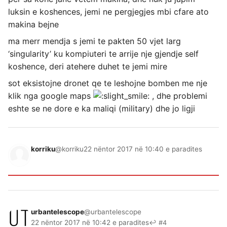
luksin e koshences, jemi ne pergjegjes mbi cfare ato
makina bejne
ma merr mendja s jemi te pakten 50 vjet larg
‘singularity’ ku kompiuteri te arrije nje gjendje self
koshence, deri atehere duhet te jemi mire
sot eksistojne dronet qe te leshojne bomben me nje
klik nga google maps
, dhe problemi
eshte se ne dore e ka maliqi (military) dhe jo ligji
korriku
@korriku
22 nëntor 2017 në 10:40 e paradites
urbantelescope
@urbantelescope
22 nëntor 2017 në 10:42 e paradites
↩ #4