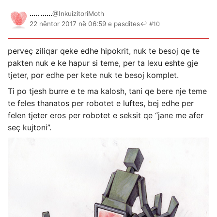
..... ......
@InkuizitoriMoth
22 nëntor 2017 në 06:59 e pasdites
↩ #10
perveç ziliqar qeke edhe hipokrit, nuk te besoj qe te
pakten nuk e ke hapur si teme, per ta lexu eshte gje
tjeter, por edhe per kete nuk te besoj komplet.
Ti po tjesh burre e te ma kalosh, tani qe bere nje teme
te feles thanatos per robotet e luftes, bej edhe per
felen tjeter eros per robotet e seksit qe “jane me afer
seç kujtoni”.