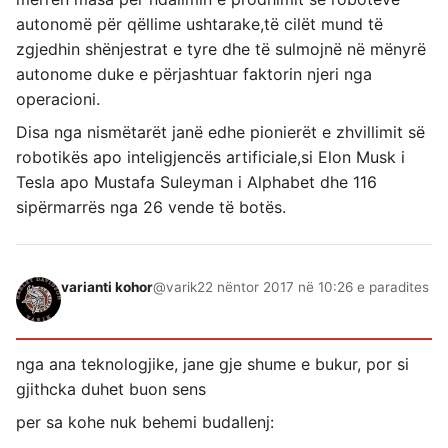
autonomë për qëllime ushtarake,të cilët mund të
zgjedhin shënjestrat e tyre dhe të sulmojnë në mënyrë
autonome duke e përjashtuar faktorin njeri nga
operacioni.
Disa nga nismëtarët janë edhe pionierët e zhvillimit së
robotikës apo inteligjencës artificiale,si Elon Musk i
Tesla apo Mustafa Suleyman i Alphabet dhe 116
sipërmarrës nga 26 vende të botës.
varianti kohor
@varik
22 nëntor 2017 në 10:26 e paradites
nga ana teknologjike, jane gje shume e bukur, por si
gjithcka duhet buon sens
per sa kohe nuk behemi budallenj: