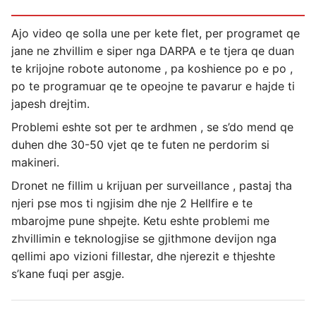
Ajo video qe solla une per kete flet, per programet qe
jane ne zhvillim e siper nga DARPA e te tjera qe duan
te krijojne robote autonome , pa koshience po e po ,
po te programuar qe te opeojne te pavarur e hajde ti
japesh drejtim.
Problemi eshte sot per te ardhmen , se s’do mend qe
duhen dhe 30-50 vjet qe te futen ne perdorim si
makineri.
Dronet ne fillim u krijuan per surveillance , pastaj tha
njeri pse mos ti ngjisim dhe nje 2 Hellfire e te
mbarojme pune shpejte. Ketu eshte problemi me
zhvillimin e teknologjise se gjithmone devijon nga
qellimi apo vizioni fillestar, dhe njerezit e thjeshte
s’kane fuqi per asgje.