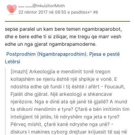
..... ......
@InkuizitoriMoth
22 nëntor 2017 në 06:50 e pasdites
↩ #8
sepse paralel un kam bere temen ngambraparobot,
dhe e bere edhe ti si ziliqar, me tregu qe marr vesh
edhe un nga gjerat ngambrapamoderne.
Postprodhim (Ngambrapaprodhim). Pjesa e pestë
Letërsi
[imazh] Arkeologjia e mendimit tonë tregon
kollajshëm se njeriu është një shpikje e vonë. E
ndoshta edhe që fundi i tij është i afërt - Foucault,
Fjalët dhe gjërat. Një arkeologji e shkencave
njerëzore. Nga e dinë ata që janë të gjallë? A mund
ta shikoni mendimin e tyre? Çfarë e bën imitimin tim
inteligjent të jetës, të ndryshëm nga jeta e tyre?
Përveç mishit, çfarë kanë ndryshe nga unë? -
diskurs i makines cyborg drejtuar krijuesit të saj në