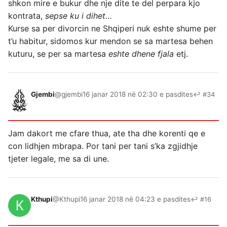
shkon mire e bukur dhe nje dite te del perpara kjo
kontrata,
sepse ku i dihet…
Kurse sa per divorcin ne Shqiperi nuk eshte shume per
t’u habitur, sidomos kur mendon se sa martesa behen
kuturu, se per sa martesa
eshte dhene fjala
etj.
Gjembi
@gjembi
16 janar 2018 në 02:30 e pasdites
↩ #34
Jam dakort me cfare thua, ate tha dhe korenti qe e
con lidhjen mbrapa. Por tani per tani s’ka zgjidhje
tjeter legale, me sa di une.
Kthupi
@Kthupi
16 janar 2018 në 04:23 e pasdites
↩ #16