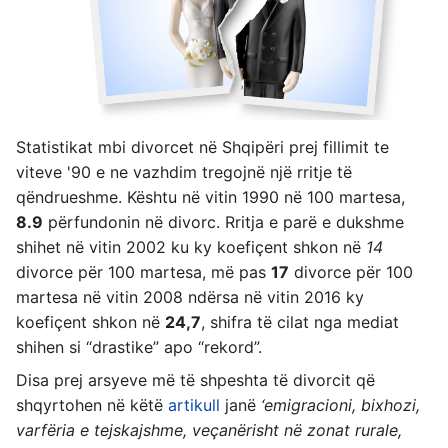
Statistikat mbi divorcet në Shqipëri prej fillimit te
viteve '90 e ne vazhdim tregojnë një rritje të
qëndrueshme. Kështu në vitin 1990 në 100 martesa,
8.9
përfundonin në divorc. Rritja e parë e dukshme
shihet në vitin 2002 ku ky koefiçent shkon në
14
divorce për 100 martesa, më pas
17
divorce për 100
martesa në vitin 2008 ndërsa në vitin 2016 ky
koefiçent shkon në
24,7
, shifra të cilat nga mediat
shihen si “drastike” apo “rekord”.
Disa prej arsyeve më të shpeshta të divorcit që
shqyrtohen në këtë
artikull
janë
‘emigracioni, bixhozi,
varfëria e tejskajshme, veçanërisht në zonat rurale,