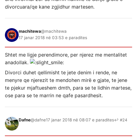
divorcuara/qe kane zgjidhur martesen.
machitewa
@machitewa
17 janar 2018 në 03:53 e paradites
Shtet me ligje perendimore, per njerez me mentalitet
anadollak.
Divorci duhet qellimisht te jete denim i rende, ne
menyre qe njerezit te mendohen mirë e gjate, te jene
te pjekur mjaftueshem dmth, para se te lidhin martese,
ose para se te marrin ne qafe pasardhesit.
Dafne
@dafne
17 janar 2018 në 08:07 e paradites
↩ #24