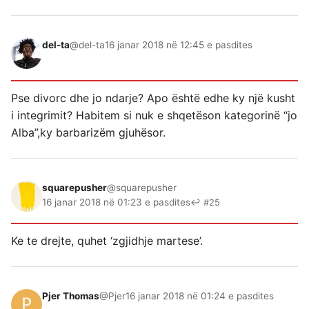
del-ta
@del-ta
16 janar 2018 në 12:45 e pasdites
Pse divorc dhe jo ndarje? Apo është edhe ky një kusht
i integrimit? Habitem si nuk e shqetëson kategorinë “jo
Alba”,ky barbarizëm gjuhësor.
squarepusher
@squarepusher
16 janar 2018 në 01:23 e pasdites
↩ #25
Ke te drejte, quhet ‘zgjidhje martese’.
Pjer Thomas
@Pjer
16 janar 2018 në 01:24 e pasdites