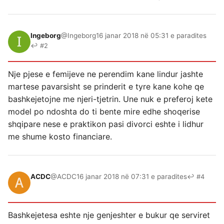
Ingeborg
@Ingeborg
16 janar 2018 në 05:31 e paradites
↩ #2
Nje pjese e femijeve ne perendim kane lindur jashte
martese pavarsisht se prinderit e tyre kane kohe qe
bashkejetojne me njeri-tjetrin. Une nuk e preferoj kete
model po ndoshta do ti bente mire edhe shoqerise
shqipare nese e praktikon pasi divorci eshte i lidhur
me shume kosto financiare.
ACDC
@ACDC
16 janar 2018 në 07:31 e paradites
↩ #4
Bashkejetesa eshte nje genjeshter e bukur qe serviret