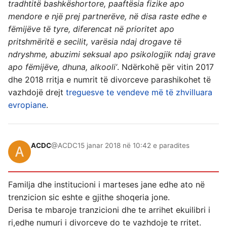
tradhtitë bashkëshortore, paaftësia fizike apo
mendore e një prej partnerëve, në disa raste edhe e
fëmijëve të tyre, diferencat në prioritet apo
pritshmëritë e secilit, varësia ndaj drogave të
ndryshme, abuzimi seksual apo psikologjik ndaj grave
apo fëmijëve, dhuna, alkooli’
. Ndërkohë për vitin 2017
dhe 2018 rritja e numrit të divorceve parashikohet të
vazhdojë drejt
treguesve te vendeve më të zhvilluara
evropiane
.
ACDC
@ACDC
15 janar 2018 në 10:42 e paradites
Familja dhe institucioni i marteses jane edhe ato në
trenzicion sic eshte e gjithe shoqeria jone.
Derisa te mbaroje tranzicioni dhe te arrihet ekuilibri i
ri,edhe numuri i divorceve do te vazhdoje te rritet.