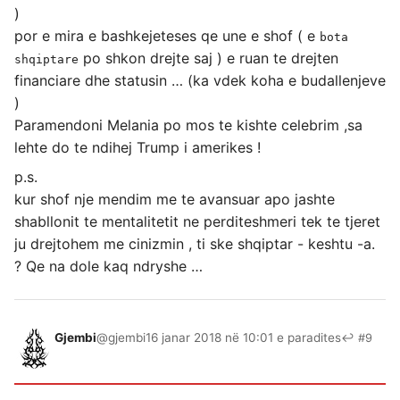
)
por e mira e bashkejeteses qe une e shof ( e
bota
po shkon drejte saj ) e ruan te drejten
shqiptare
financiare dhe statusin … (ka vdek koha e budallenjeve
)
Paramendoni Melania po mos te kishte celebrim ,sa
lehte do te ndihej Trump i amerikes !
p.s.
kur shof nje mendim me te avansuar apo jashte
shabllonit te mentalitetit ne perditeshmeri tek te tjeret
ju drejtohem me cinizmin , ti ske shqiptar - keshtu -a.
? Qe na dole kaq ndryshe …
Gjembi
@gjembi
16 janar 2018 në 10:01 e paradites
↩ #9