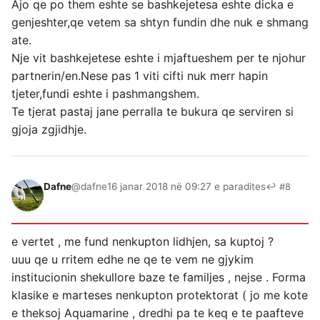
Ajo qe po them eshte se bashkejetesa eshte dicka e
genjeshter,qe vetem sa shtyn fundin dhe nuk e shmang
ate.
Nje vit bashkejetese eshte i mjaftueshem per te njohur
partnerin/en.Nese pas 1 viti cifti nuk merr hapin
tjeter,fundi eshte i pashmangshem.
Te tjerat pastaj jane perralla te bukura qe serviren si
gjoja zgjidhje.
Dafne
@dafne
16 janar 2018 në 09:27 e paradites
↩ #8
e vertet , me fund nenkupton lidhjen, sa kuptoj ?
uuu qe u rritem edhe ne qe te vem ne gjykim
institucionin shekullore baze te familjes , nejse . Forma
klasike e marteses nenkupton protektorat ( jo me kote
e theksoj Aquamarine , dredhi pa te keq e te paafteve