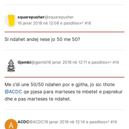
squarepusher
@squarepusher
16 janar 2018 në 12:08 e pasdites
↩ #18
Si ndahet andej nese jo 50 me 50?
Gjembi
@gjembi
16 janar 2018 në 12:11 e pasdites
↩ #19
Me c’di une 50/50 ndahen por e gjitha, jo sic thote
@ACDC
qe pjesa para marteses te mbetet e paprekur
dhe e pas marteses te ndahet.
ACDC
@ACDC
16 janar 2018 në 12:14 e pasdites
↩ #19