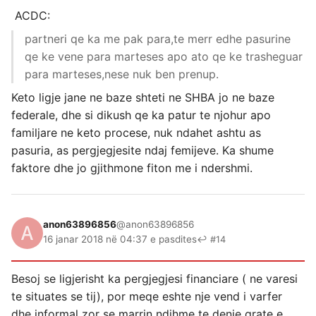
ACDC:
partneri qe ka me pak para,te merr edhe pasurine
qe ke vene para marteses apo ato qe ke trasheguar
para marteses,nese nuk ben prenup.
Keto ligje jane ne baze shteti ne SHBA jo ne baze
federale, dhe si dikush qe ka patur te njohur apo
familjare ne keto procese, nuk ndahet ashtu as
pasuria, as pergjegjesite ndaj femijeve. Ka shume
faktore dhe jo gjithmone fiton me i ndershmi.
anon63896856
@anon63896856
16 janar 2018 në 04:37 e pasdites
↩ #14
Besoj se ligjerisht ka pergjegjesi financiare ( ne varesi
te situates se tij), por meqe eshte nje vend i varfer
dhe informal zor se marrin ndihme te denje grate e