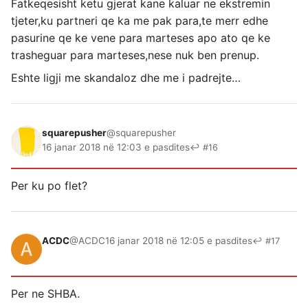
Fatkeqesisht ketu gjerat kane kaluar ne ekstremin
tjeter,ku partneri qe ka me pak para,te merr edhe
pasurine qe ke vene para marteses apo ato qe ke
trasheguar para marteses,nese nuk ben prenup.
Eshte ligji me skandaloz dhe me i padrejte…
squarepusher
@squarepusher
16 janar 2018 në 12:03 e pasdites
↩ #16
Per ku po flet?
ACDC
@ACDC
16 janar 2018 në 12:05 e pasdites
↩ #17
Per ne SHBA.