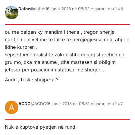
Dafne
@dafne
16 janar 2018 në 08:32 e paradites
↩ #5
ou me pelqen ky mendim i thene , tregon shenja
ngritje ne nivel me te larte te pergjegjesise ndaj atij qe
lidhe kuroren .
sepse thene realishte zakonishte degjoj shprehen nje
gru mo, cka ma shume , dhe martesen si obligim
jetesor per pozicionim statusor ne shoqeri .
Acdc , ti ske shqipe-a ?
ACDC
@ACDC
16 janar 2018 në 08:51 e paradites
↩ #7
Nuk e kuptova pyetjen në fund.