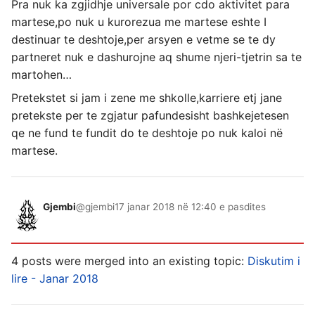
Pra nuk ka zgjidhje universale por cdo aktivitet para
martese,po nuk u kurorezua me martese eshte I
destinuar te deshtoje,per arsyen e vetme se te dy
partneret nuk e dashurojne aq shume njeri-tjetrin sa te
martohen…
Pretekstet si jam i zene me shkolle,karriere etj jane
pretekste per te zgjatur pafundesisht bashkejetesen
qe ne fund te fundit do te deshtoje po nuk kaloi në
martese.
Gjembi
@gjembi
17 janar 2018 në 12:40 e pasdites
4 posts were merged into an existing topic:
Diskutim i
lire - Janar 2018