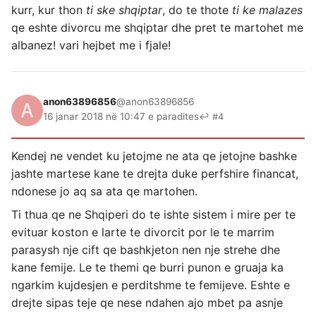
kurr, kur thon
ti ske shqiptar
, do te thote
ti ke malazes
qe eshte divorcu me shqiptar dhe pret te martohet me
albanez! vari hejbet me i fjale!
anon63896856
@anon63896856
16 janar 2018 në 10:47 e paradites
↩ #4
Kendej ne vendet ku jetojme ne ata qe jetojne bashke
jashte martese kane te drejta duke perfshire financat,
ndonese jo aq sa ata qe martohen.
Ti thua qe ne Shqiperi do te ishte sistem i mire per te
evituar koston e larte te divorcit por le te marrim
parasysh nje cift qe bashkjeton nen nje strehe dhe
kane femije. Le te themi qe burri punon e gruaja ka
ngarkim kujdesjen e perditshme te femijeve. Eshte e
drejte sipas teje qe nese ndahen ajo mbet pa asnje