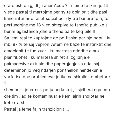
cfare eshte zgjidhja aher Acdc ? Ti leme te ikin qe 14
vjeqe pastaj ti martojme per sy te opinjonit dhe pasi
kane rritur nr e rastit social per dy tre banore te ri, te
perfundojne me 18 vjeq shtepive te fshefta publike si
burim egzistence ,dhe e thene pa te keq bile !!
Sa jemi real te kuptojme qe po flasim per nje popull ku
mbi 97 % te saj vepron vetem ne baze te instinktit dhe
emocionit te fuqizuar , ku martesa ndodhe e nuk
planifikohet , ku martesa shifet si zgjidhje e
paknaqesive aktuale dhe papergjegjesia ndaj saj
determinon jo veq ndarjen por thellon hendekun e
varferise dhe problemeve jetike ne shkalle kombetare
?
shembujt tjeter nuk po ju perkujtoj , i sjell era nga cdo
drejtim , aq te kontaminuar e kemi ajrin shqiptar ne
kete rrafsh.
Pastaj ja leme fajin tranzicionit …