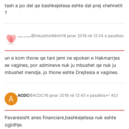
tash a po del qe bashkejetesa eshte dal prej xhehnetit
?
..... ......
@InkuizitoriMoth
16 janar 2018 në 12:24 e pasdites
un e kom thone qe tani jemi ne epoken e Hakmarrjes
se vagines, por admineve nuk ju mbushet qe nuk ju
mbushet mendja. jo thone eshte Drejtesia e vagines.
ACDC
@ACDC
16 janar 2018 në 12:45 e pasdites
↩ #22
Pavaresisht anes financiare,bashkejetesa nuk eshte
zgjidhje.