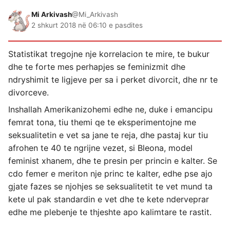
Mi Arkivash
@Mi_Arkivash
2 shkurt 2018 në 06:10 e pasdites
Statistikat tregojne nje korrelacion te mire, te bukur
dhe te forte mes perhapjes se feminizmit dhe
ndryshimit te ligjeve per sa i perket divorcit, dhe nr te
divorceve.
Inshallah Amerikanizohemi edhe ne, duke i emancipu
femrat tona, tiu themi qe te eksperimentojne me
seksualitetin e vet sa jane te reja, dhe pastaj kur tiu
afrohen te 40 te ngrijne vezet, si Bleona, model
feminist xhanem, dhe te presin per princin e kalter. Se
cdo femer e meriton nje princ te kalter, edhe pse ajo
gjate fazes se njohjes se seksualitetit te vet mund ta
kete ul pak standardin e vet dhe te kete nderveprar
edhe me plebenje te thjeshte apo kalimtare te rastit.