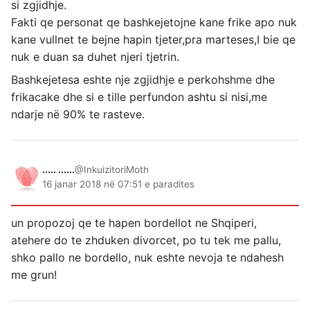
si zgjidhje.
Fakti qe personat qe bashkejetojne kane frike apo nuk
kane vullnet te bejne hapin tjeter,pra marteses,I bie qe
nuk e duan sa duhet njeri tjetrin.
Bashkejetesa eshte nje zgjidhje e perkohshme dhe
frikacake dhe si e tille perfundon ashtu si nisi,me
ndarje në 90% te rasteve.
..... ......
@InkuizitoriMoth
16 janar 2018 në 07:51 e paradites
un propozoj qe te hapen bordellot ne Shqiperi,
atehere do te zhduken divorcet, po tu tek me pallu,
shko pallo ne bordello, nuk eshte nevoja te ndahesh
me grun!