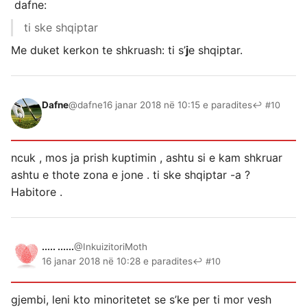
dafne:
ti ske shqiptar
Me duket kerkon te shkruash: ti s’
j
e shqiptar.
Dafne
@dafne
16 janar 2018 në 10:15 e paradites
↩ #10
ncuk , mos ja prish kuptimin , ashtu si e kam shkruar
ashtu e thote zona e jone . ti ske shqiptar -a ?
Habitore .
..... ......
@InkuizitoriMoth
16 janar 2018 në 10:28 e paradites
↩ #10
gjembi, leni kto minoritetet se s’ke per ti mor vesh