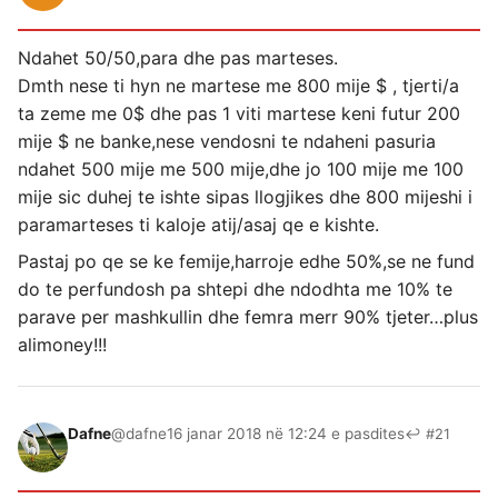
Ndahet 50/50,para dhe pas marteses.
Dmth nese ti hyn ne martese me 800 mije $ , tjerti/a
ta zeme me 0$ dhe pas 1 viti martese keni futur 200
mije $ ne banke,nese vendosni te ndaheni pasuria
ndahet 500 mije me 500 mije,dhe jo 100 mije me 100
mije sic duhej te ishte sipas llogjikes dhe 800 mijeshi i
paramarteses ti kaloje atij/asaj qe e kishte.
Pastaj po qe se ke femije,harroje edhe 50%,se ne fund
do te perfundosh pa shtepi dhe ndodhta me 10% te
parave per mashkullin dhe femra merr 90% tjeter…plus
alimoney!!!
Dafne
@dafne
16 janar 2018 në 12:24 e pasdites
↩ #21