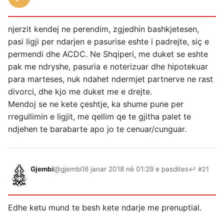
njerzit kendej ne perendim, zgjedhin bashkjetesen,
pasi ligji per ndarjen e pasurise eshte i padrejte, siç e
permendi dhe ACDC. Ne Shqiperi, me duket se eshte
pak me ndryshe, pasuria e noterizuar dhe hipotekuar
para marteses, nuk ndahet ndermjet partnerve ne rast
divorci, dhe kjo me duket me e drejte.
Mendoj se ne kete çeshtje, ka shume pune per
rregullimin e ligjit, me qellim qe te gjitha palet te
ndjehen te barabarte apo jo te cenuar/cunguar.
Gjembi
@gjembi
16 janar 2018 në 01:29 e pasdites
↩ #21
Edhe ketu mund te besh kete ndarje me prenuptial.