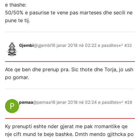
e thashe:
50/50% e pasurise te vene pas marteses dhe secili ne
pune te tij.
Gjembi
@gjembi
16 janar 2018 në 02:22 e pasdites
↩ #32
Ate qe ben dhe prenup pra. Sic thote dhe Torja, jo ush
po gomar.
pemaa
@pemaa
16 janar 2018 në 02:24 e pasdites
↩ #28
Ky prenupti eshte nder gjerat me pak rromantike qe
nje cift mund te beje bashke. Dmth mendo gjithcka po