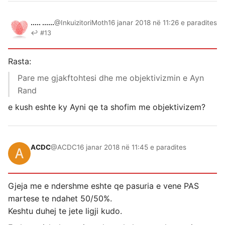
..... ......
@InkuizitoriMoth
16 janar 2018 në 11:26 e paradites
↩ #13
Rasta:
Pare me gjakftohtesi dhe me objektivizmin e Ayn
Rand
e kush eshte ky Ayni qe ta shofim me objektivizem?
ACDC
@ACDC
16 janar 2018 në 11:45 e paradites
Gjeja me e ndershme eshte qe pasuria e vene PAS
martese te ndahet 50/50%.
Keshtu duhej te jete ligji kudo.