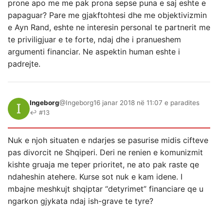
prone apo me me pak prona sepse puna e saj eshte e
papaguar? Pare me gjakftohtesi dhe me objektivizmin
e Ayn Rand, eshte ne interesin personal te partnerit me
te priviligjuar e te forte, ndaj dhe i pranueshem
argumenti financiar. Ne aspektin human eshte i
padrejte.
Ingeborg
@Ingeborg
16 janar 2018 në 11:07 e paradites
↩ #13
Nuk e njoh situaten e ndarjes se pasurise midis cifteve
pas divorcit ne Shqiperi. Deri ne renien e komunizmit
kishte gruaja me teper prioritet, ne ato pak raste qe
ndaheshin atehere. Kurse sot nuk e kam idene. I
mbajne meshkujt shqiptar “detyrimet” financiare qe u
ngarkon gjykata ndaj ish-grave te tyre?