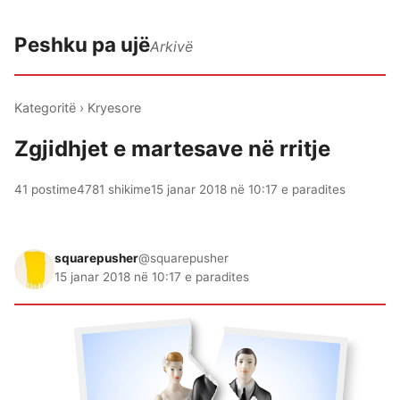
Peshku pa ujë
Arkivë
Kategoritë
›
Kryesore
Zgjidhjet e martesave në rritje
41 postime
4781 shikime
15 janar 2018 në 10:17 e paradites
squarepusher
@squarepusher
15 janar 2018 në 10:17 e paradites