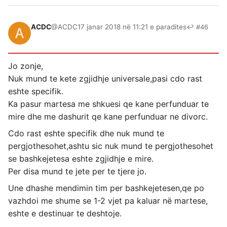
ACDC
@ACDC
17 janar 2018 në 11:21 e paradites
↩ #46
Jo zonje,
Nuk mund te kete zgjidhje universale,pasi cdo rast
eshte specifik.
Ka pasur martesa me shkuesi qe kane perfunduar te
mire dhe me dashurit qe kane perfunduar ne divorc.
Cdo rast eshte specifik dhe nuk mund te
pergjothesohet,ashtu sic nuk mund te pergjothesohet
se bashkejetesa eshte zgjidhje e mire.
Per disa mund te jete per te tjere jo.
Une dhashe mendimin tim per bashkejetesen,qe po
vazhdoi me shume se 1-2 vjet pa kaluar në martese,
eshte e destinuar te deshtoje.