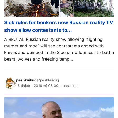
Sick rules for bonkers new Russian reality TV
show allow contestants to...
A BRUTAL Russian reality show allowing “fighting,
murder and rape” will see contestants armed with
knives and dumped in the Siberian wilderness to battle
bears, wolves and freezing temp…
peshkuikuq
@peshkuikuq
16 dhjetor 2016 në 06:00 e paradites