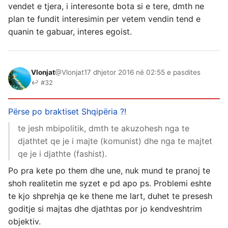
vendet e tjera, i interesonte bota si e tere, dmth ne
plan te fundit interesimin per vetem vendin tend e
quanin te gabuar, interes egoist.
Vlonjat
@Vlonjat
17 dhjetor 2016 në 02:55 e pasdites
↩ #32
Përse po braktiset Shqipëria ?!
te jesh mbipolitik, dmth te akuzohesh nga te
djathtet qe je i majte (komunist) dhe nga te majtet
qe je i djathte (fashist).
Po pra kete po them dhe une, nuk mund te pranoj te
shoh realitetin me syzet e pd apo ps. Problemi eshte
te kjo shprehja qe ke thene me lart, duhet te presesh
goditje si majtas dhe djathtas por jo kendveshtrim
objektiv.