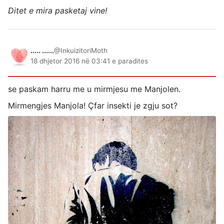
Ditet e mira pasketaj vine!
..... ......
@InkuizitoriMoth
18 dhjetor 2016 në 03:41 e paradites
se paskam harru me u mirmjesu me Manjolen.
Mirmengjes Manjola! Çfar insekti je zgju sot?