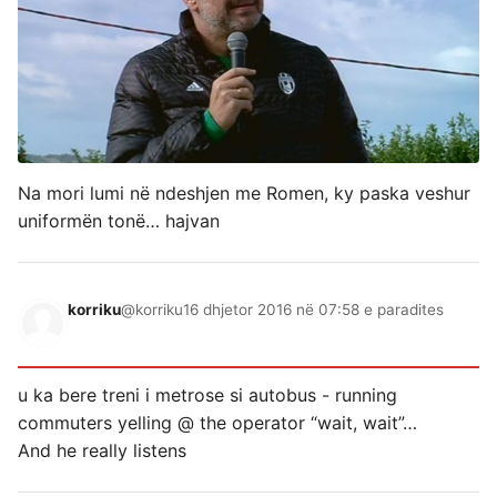
Na mori lumi në ndeshjen me Romen, ky paska veshur
uniformën tonë… hajvan
korriku
@korriku
16 dhjetor 2016 në 07:58 e paradites
u ka bere treni i metrose si autobus - running
commuters yelling @ the operator “wait, wait”…
And he really listens