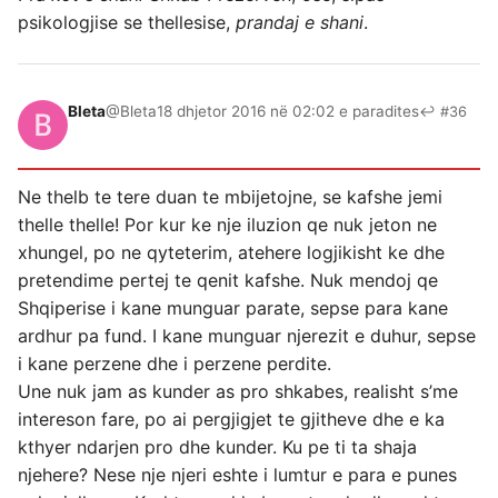
psikologjise se thellesise,
prandaj e shani
.
Bleta
@Bleta
18 dhjetor 2016 në 02:02 e paradites
↩ #36
Ne thelb te tere duan te mbijetojne, se kafshe jemi
thelle thelle! Por kur ke nje iluzion qe nuk jeton ne
xhungel, po ne qyteterim, atehere logjikisht ke dhe
pretendime pertej te qenit kafshe. Nuk mendoj qe
Shqiperise i kane munguar parate, sepse para kane
ardhur pa fund. I kane munguar njerezit e duhur, sepse
i kane perzene dhe i perzene perdite.
Une nuk jam as kunder as pro shkabes, realisht s’me
intereson fare, po ai pergjigjet te gjitheve dhe e ka
kthyer ndarjen pro dhe kunder. Ku pe ti ta shaja
njehere? Nese nje njeri eshte i lumtur e para e punes