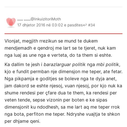
..... ......
@InkuizitoriMoth
17 dhjetor 2016 në 03:02 e pasdites
↩ #34
Vlonjat, megjith rrezikun se mund te dukem
mendjemadh e qendroj me lart se te tjeret, nuk kam
nga luaj as une nga e verteta, do ta them si eshte.
Ka dallim te jesh i
barazlarguar politik
nga
mbi politik
,
kjo e fundit permban nje dimensjon me teper, ate fetar.
Nga pikpamja e goditjes se boleve nga te dyja anet,
jam dakord se eshte njesoj, vuan njesoj, por kjo nuk ka
shume rendesi per çfare dua te them, ka rendesi per
veten tende, sepse vizonin per boten e ke sipas
dimensjonit ku ndodhesh, sa me lart aq me teper rrok
nga bota, perfiton me teper. Ndryshe vuajtja te shkon
per dhjame qeni.