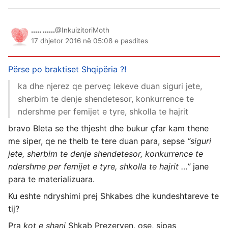
..... ......
@InkuizitoriMoth
17 dhjetor 2016 në 05:08 e pasdites
Përse po braktiset Shqipëria ?!
ka dhe njerez qe perveç lekeve duan siguri jete,
sherbim te denje shendetesor, konkurrence te
ndershme per femijet e tyre, shkolla te hajrit
bravo Bleta se the thjesht dhe bukur çfar kam thene
me siper, qe ne thelb te tere duan para, sepse
“siguri
jete, sherbim te denje shendetesor, konkurrence te
ndershme per femijet e tyre, shkolla te hajrit …”
jane
para te materializuara.
Ku eshte ndryshimi prej Shkabes dhe kundeshtareve te
tij?
Pra
kot e shani
Shkab Prezerven, ose, sipas