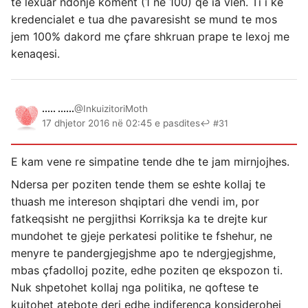
te lexuar ndonje koment (1 ne 100) qe ia vlen. Ti i ke
kredencialet e tua dhe pavaresisht se mund te mos
jem 100% dakord me çfare shkruan prape te lexoj me
kenaqesi.
..... ......
@InkuizitoriMoth
17 dhjetor 2016 në 02:45 e pasdites
↩ #31
E kam vene re simpatine tende dhe te jam mirnjojhes.
Ndersa per poziten tende them se eshte kollaj te
thuash me intereson shqiptari dhe vendi im, por
fatkeqsisht ne pergjithsi Korriksja ka te drejte kur
mundohet te gjeje perkatesi politike te fshehur, ne
menyre te pandergjegjshme apo te ndergjegjshme,
mbas çfadolloj pozite, edhe poziten qe ekspozon ti.
Nuk shpetohet kollaj nga politika, ne qoftese te
kujtohet atebote deri edhe indiferenca konsiderohej