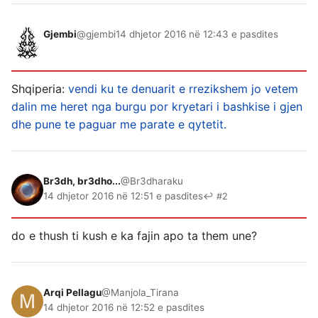
Gjembi
@gjembi
14 dhjetor 2016 në 12:43 e pasdites
Shqiperia:
vendi ku te denuarit e rrezikshem jo vetem
dalin me heret nga burgu por kryetari i bashkise i gjen
dhe pune te paguar me parate e qytetit.
Br3dh, br3dho...
@Br3dharaku
14 dhjetor 2016 në 12:51 e pasdites
↩ #2
do e thush ti kush e ka fajin apo ta them une?
Arqi Pellagu
@Manjola_Tirana
14 dhjetor 2016 në 12:52 e pasdites