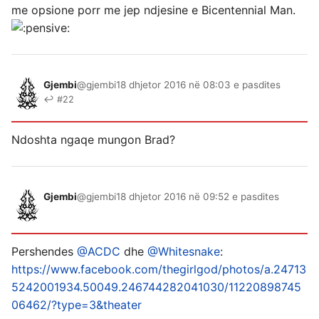
me opsione porr me jep ndjesine e Bicentennial Man.
Gjembi
@gjembi
18 dhjetor 2016 në 08:03 e pasdites
↩ #22
Ndoshta ngaqe mungon Brad?
Gjembi
@gjembi
18 dhjetor 2016 në 09:52 e pasdites
Pershendes
@ACDC
dhe
@Whitesnake
:
https://www.facebook.com/thegirlgod/photos/a.24713
5242001934.50049.246744282041030/11220898745
06462/?type=3&theater