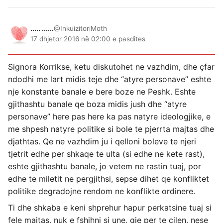
..... ......
@InkuizitoriMoth
17 dhjetor 2016 në 02:00 e pasdites
Signora Korrikse, ketu diskutohet ne vazhdim, dhe çfar
ndodhi me lart midis teje dhe “atyre personave” eshte
nje konstante banale e bere boze ne Peshk. Eshte
gjithashtu banale qe boza midis jush dhe “atyre
personave” here pas here ka pas natyre ideologjike, e
me shpesh natyre politike si bole te pjerrta majtas dhe
djathtas. Qe ne vazhdim ju i qelloni boleve te njeri
tjetrit edhe per shkaqe te ulta (si edhe ne kete rast),
eshte gjithashtu banale, jo vetem ne rastin tuaj, por
edhe te miletit ne pergjithsi, sepse dihet qe konfliktet
politike degradojne rendom ne konflikte ordinere.
Ti dhe shkaba e keni shprehur hapur perkatsine tuaj si
fele majtas, nuk e fshihni si une, gje per te cilen, nese