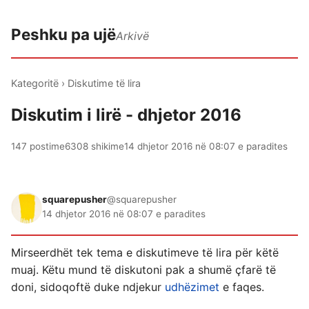
Peshku pa ujë
Arkivë
Kategoritë
›
Diskutime të lira
Diskutim i lirë - dhjetor 2016
147 postime
6308 shikime
14 dhjetor 2016 në 08:07 e paradites
squarepusher
@squarepusher
14 dhjetor 2016 në 08:07 e paradites
Mirseerdhët tek tema e diskutimeve të lira për këtë
muaj. Këtu mund të diskutoni pak a shumë çfarë të
doni, sidoqoftë duke ndjekur
udhëzimet
e faqes.