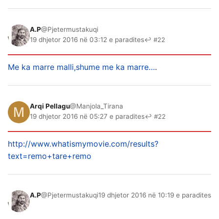
A.P
@Pjetermustakuqi
19 dhjetor 2016 në 03:12 e paradites
↩ #22
Me ka marre malli,shume me ka marre…
.
Arqi Pellagu
@Manjola_Tirana
19 dhjetor 2016 në 05:27 e paradites
↩ #22
http://www.whatismymovie.com/results?
text=remo+tare+remo
A.P
@Pjetermustakuqi
19 dhjetor 2016 në 10:19 e paradites