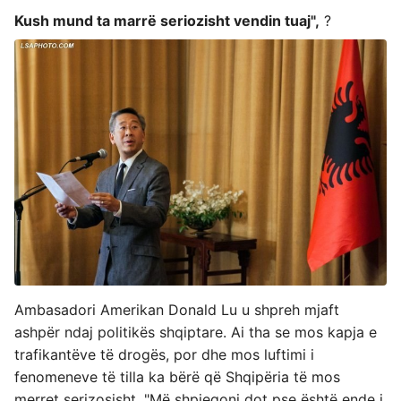
Kush mund ta marrë seriozisht vendin tuaj",
?
Ambasadori Amerikan Donald Lu u shpreh mjaft
ashpër ndaj politikës shqiptare. Ai tha se mos kapja e
trafikantëve të drogës, por dhe mos luftimi i
fenomeneve të tilla ka bërë që Shqipëria të mos
merret serizosisht. "Më shpjegoni dot pse është ende i