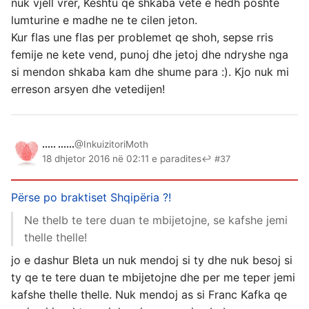
nuk vjell vrer, Keshtu qe shkaba vete e hedh poshte
lumturine e madhe ne te cilen jeton.
Kur flas une flas per problemet qe shoh, sepse rris
femije ne kete vend, punoj dhe jetoj dhe ndryshe nga
si mendon shkaba kam dhe shume para :). Kjo nuk mi
erreson arsyen dhe vetedijen!
..... ......
@InkuizitoriMoth
18 dhjetor 2016 në 02:11 e paradites
↩ #37
Përse po braktiset Shqipëria ?!
Ne thelb te tere duan te mbijetojne, se kafshe jemi
thelle thelle!
jo e dashur Bleta un nuk mendoj si ty dhe nuk besoj si
ty qe te tere duan te mbijetojne dhe per me teper jemi
kafshe thelle thelle. Nuk mendoj as si Franc Kafka qe