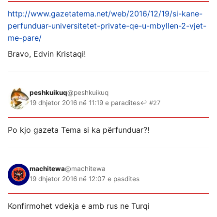
http://www.gazetatema.net/web/2016/12/19/si-kane-
perfunduar-universitetet-private-qe-u-mbyllen-2-vjet-
me-pare/
Bravo, Edvin Kristaqi!
peshkuikuq
@peshkuikuq
19 dhjetor 2016 në 11:19 e paradites
↩ #27
Po kjo gazeta Tema si ka përfunduar?!
machitewa
@machitewa
19 dhjetor 2016 në 12:07 e pasdites
Konfirmohet vdekja e amb rus ne Turqi