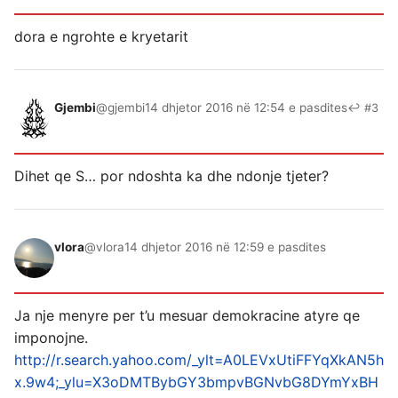
dora e ngrohte e kryetarit
Gjembi
@gjembi
14 dhjetor 2016 në 12:54 e pasdites
↩ #3
Dihet qe S… por ndoshta ka dhe ndonje tjeter?
vlora
@vlora
14 dhjetor 2016 në 12:59 e pasdites
Ja nje menyre per t’u mesuar demokracine atyre qe
imponojne.
http://r.search.yahoo.com/_ylt=A0LEVxUtiFFYqXkAN5h
x.9w4;_ylu=X3oDMTBybGY3bmpvBGNvbG8DYmYxBH