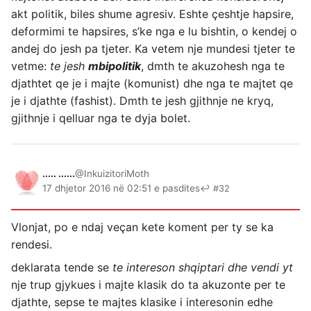
akt politik, biles shume agresiv. Eshte çeshtje hapsire,
deformimi te hapsires, s’ke nga e lu bishtin, o kendej o
andej do jesh pa tjeter. Ka vetem nje mundesi tjeter te
vetme:
te jesh
mbipolitik
, dmth te akuzohesh nga te
djathtet qe je i majte (komunist) dhe nga te majtet qe
je i djathte (fashist). Dmth te jesh gjithnje ne kryq,
gjithnje i qelluar nga te dyja bolet.
..... ......
@InkuizitoriMoth
17 dhjetor 2016 në 02:51 e pasdites
↩ #32
Vlonjat, po e ndaj veçan kete koment per ty se ka
rendesi.
deklarata tende se
te intereson shqiptari dhe vendi yt
nje trup gjykues i majte klasik do ta akuzonte per te
djathte, sepse te majtes klasike i interesonin edhe