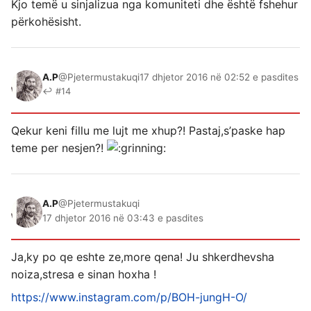
Kjo temë u sinjalizua nga komuniteti dhe është fshehur
përkohësisht.
A.P
@Pjetermustakuqi
17 dhjetor 2016 në 02:52 e pasdites
↩ #14
Qekur keni fillu me lujt me xhup?! Pastaj,s’paske hap
teme per nesjen?!
A.P
@Pjetermustakuqi
17 dhjetor 2016 në 03:43 e pasdites
Ja,ky po qe eshte ze,more qena! Ju shkerdhevsha
noiza,stresa e sinan hoxha !
https://www.instagram.com/p/BOH-jungH-O/