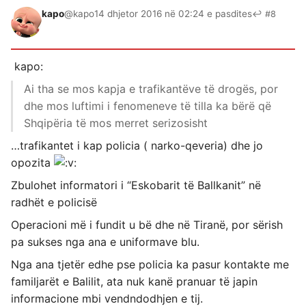
kapo
@kapo
14 dhjetor 2016 në 02:24 e pasdites
↩ #8
kapo:
Ai tha se mos kapja e trafikantëve të drogës, por
dhe mos luftimi i fenomeneve të tilla ka bërë që
Shqipëria të mos merret serizosisht
…trafikantet i kap policia ( narko-qeveria) dhe jo
opozita
Zbulohet informatori i “Eskobarit të Ballkanit” në
radhët e policisë
Operacioni më i fundit u bë dhe në Tiranë, por sërish
pa sukses nga ana e uniformave blu.
Nga ana tjetër edhe pse policia ka pasur kontakte me
familjarët e Balilit, ata nuk kanë pranuar të japin
informacione mbi vendndodhjen e tij.