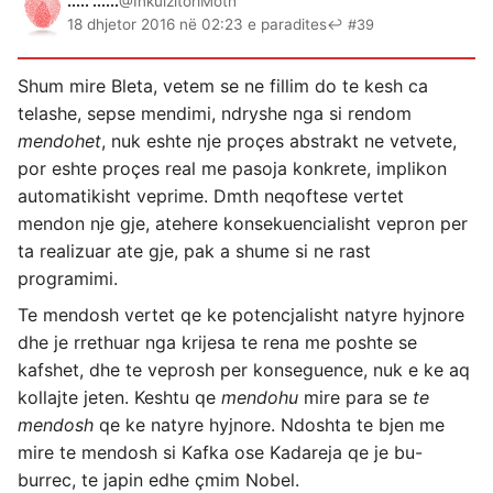
..... ......
@InkuizitoriMoth
18 dhjetor 2016 në 02:23 e paradites
↩ #39
Shum mire Bleta, vetem se ne fillim do te kesh ca
telashe, sepse mendimi, ndryshe nga si rendom
mendohet
, nuk eshte nje proçes abstrakt ne vetvete,
por eshte proçes real me pasoja konkrete, implikon
automatikisht veprime. Dmth neqoftese vertet
mendon nje gje, atehere konsekuencialisht vepron per
ta realizuar ate gje, pak a shume si ne rast
programimi.
Te mendosh vertet qe ke potencjalisht natyre hyjnore
dhe je rrethuar nga krijesa te rena me poshte se
kafshet, dhe te veprosh per konseguence, nuk e ke aq
kollajte jeten. Keshtu qe
mendohu
mire para se
te
mendosh
qe ke natyre hyjnore. Ndoshta te bjen me
mire te mendosh si Kafka ose Kadareja qe je bu-
burrec, te japin edhe çmim Nobel.