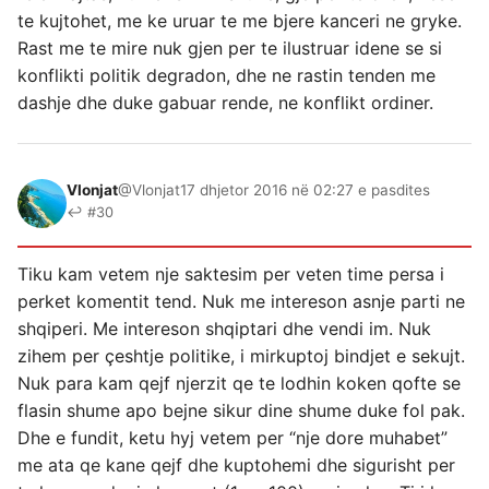
te kujtohet, me ke uruar te me bjere kanceri ne gryke.
Rast me te mire nuk gjen per te ilustruar idene se si
konflikti politik degradon, dhe ne rastin tenden me
dashje dhe duke gabuar rende, ne konflikt ordiner.
Vlonjat
@Vlonjat
17 dhjetor 2016 në 02:27 e pasdites
↩ #30
Tiku kam vetem nje saktesim per veten time persa i
perket komentit tend. Nuk me intereson asnje parti ne
shqiperi. Me intereson shqiptari dhe vendi im. Nuk
zihem per çeshtje politike, i mirkuptoj bindjet e sekujt.
Nuk para kam qejf njerzit qe te lodhin koken qofte se
flasin shume apo bejne sikur dine shume duke fol pak.
Dhe e fundit, ketu hyj vetem per “nje dore muhabet”
me ata qe kane qejf dhe kuptohemi dhe sigurisht per