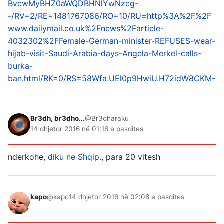
BvcwMyBHZ0aWQDBHNlYwNzcg-
-/RV=2/RE=1481767086/RO=10/RU=http%3A%2F%2F
www.dailymail.co.uk%2Fnews%2Farticle-
4032302%2FFemale-German-minister-REFUSES-wear-
hijab-visit-Saudi-Arabia-days-Angela-Merkel-calls-
burka-
ban.html/RK=0/RS=58Wfa.UEl0p9HwiU.H72idW8CKM-
Br3dh, br3dho...
@Br3dharaku
14 dhjetor 2016 në 01:16 e pasdites
nderkohe,
diku ne Shqip
., para 20 vitesh
kapo
@kapo
14 dhjetor 2016 në 02:08 e pasdites