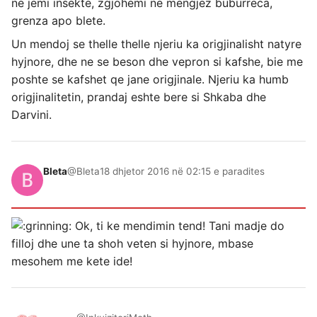
ne jemi insekte, zgjohemi ne mengjez buburreca,
grenza apo blete.
Un mendoj se thelle thelle njeriu ka origjinalisht natyre
hyjnore, dhe ne se beson dhe vepron si kafshe, bie me
poshte se kafshet qe jane origjinale. Njeriu ka humb
origjinalitetin, prandaj eshte bere si Shkaba dhe
Darvini.
Bleta
@Bleta
18 dhjetor 2016 në 02:15 e paradites
Ok, ti ke mendimin tend! Tani madje do
filloj dhe une ta shoh veten si hyjnore, mbase
mesohem me kete ide!