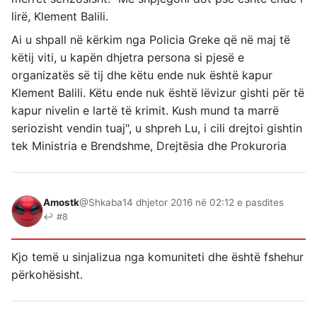
lirë, Klement Balili.
Ai u shpall në kërkim nga Policia Greke që në maj të
këtij viti, u kapën dhjetra persona si pjesë e
organizatës së tij dhe këtu ende nuk është kapur
Klement Balili. Këtu ende nuk është lëvizur gishti për të
kapur nivelin e lartë të krimit. Kush mund ta marrë
seriozisht vendin tuaj", u shpreh Lu, i cili drejtoi gishtin
tek Ministria e Brendshme, Drejtësia dhe Prokuroria
Amostk
@Shkaba
14 dhjetor 2016 në 02:12 e pasdites
↩ #8
Kjo temë u sinjalizua nga komuniteti dhe është fshehur
përkohësisht.