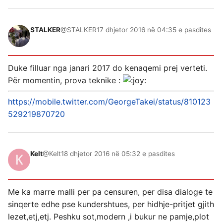
STALKER
@STALKER
17 dhjetor 2016 në 04:35 e pasdites
Duke filluar nga janari 2017 do kenaqemi prej verteti.
Për momentin, prova teknike :
https://mobile.twitter.com/GeorgeTakei/status/810123
529219870720
Kelt
@Kelt
18 dhjetor 2016 në 05:32 e pasdites
Me ka marre malli per pa censuren, per disa dialoge te
sinqerte edhe pse kundershtues, per hidhje-pritjet gjith
lezet,etj,etj. Peshku sot,modern ,i bukur ne pamje,plot