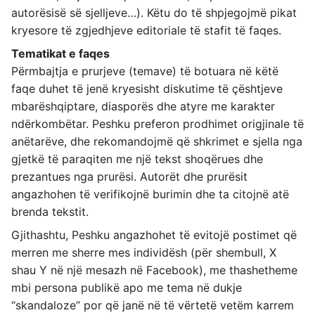
autorësisë së sjelljeve…). Këtu do të shpjegojmë pikat
kryesore të zgjedhjeve editoriale të stafit të faqes.
Tematikat e faqes
Përmbajtja e prurjeve (temave) të botuara në këtë
faqe duhet të jenë kryesisht diskutime të çështjeve
mbarëshqiptare, diasporës dhe atyre me karakter
ndërkombëtar. Peshku preferon prodhimet origjinale të
anëtarëve, dhe rekomandojmë që shkrimet e sjella nga
gjetkë të paraqiten me një tekst shoqërues dhe
prezantues nga prurësi. Autorët dhe prurësit
angazhohen të verifikojnë burimin dhe ta citojnë atë
brenda tekstit.
Gjithashtu, Peshku angazhohet të evitojë postimet që
merren me sherre mes individësh (për shembull, X
shau Y në një mesazh në Facebook), me thashetheme
mbi persona publikë apo me tema në dukje
“skandaloze” por që janë në të vërtetë vetëm karrem