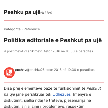
Peshku pa ujë
Arkivë
Kategoritë
›
Referencë
Politika editoriale e Peshkut pa ujë
4 postime
2491 shikime
25 tetor 2016 në 10:30 e paradites
peshku
@peshku
25 tetor 2016 në 10:30 e paradites
Disa prej elementëve bazë të funksionimit të
Peshkut
pa ujë
janë përshkruar tek
Udhëzuesi
(mënyra e
diskutimit, sjellja ndaj të tretëve, pjesëmarrja në
diskutim, sinjalizimi i problemeve, respektimi i