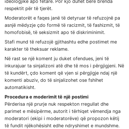
ideologjike apo fetare. Por kjo duhet bërë brenda
respektit për të tjerët.
Moderatorët e faqes janë të detyruar të refuzojnë pa
asnjë mëdyzje çdo formë të racizmit, të fashizmit, të
homofobisë, të seksizmit apo të diskriminimit.
Stafi mund të refuzojë gjithashtu edhe postimet me
karakter të theksuar reklame.
Në rast se një koment ju duket ofendues, jeni të
inkurajuar ta sinjalizoni atë dhe të mos i përgjigjeni. Në
të kundërt, çdo koment që vjen si përgjigje ndaj një
komenti abuziv, do të sinjalizohet ose fshihet
automatikisht.
Procedura e moderimit të një postimi
Përderisa një prurje nuk respekton rregullat dhe
parimet e mësipërme, autorit i tërhiqet vëmendja nga
moderatori (ekipi i moderatorëve) që propozon këtij
të fundit njëkohësisht edhe ndryshimet e mundshme.