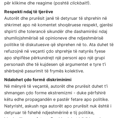
për klikime dhe reagime (poshtë
clickbait
!).
Respekti ndaj të tjerëve
Autorët dhe prurësit janë të detyruar të shprehin në
shkrimet apo në komentet shoqëruese respekt, gjerësi
shpirti dhe tolerancë sikundër dhe dashamirësi ndaj
shumllojshmërisë së opinioneve dhe ndjeshmërisë
politike të diskutuesve që shprehen në to. Ata duhet të
refuzojnë në veçanti çdo shprehje të natyrës fyese
apo shpifëse përkundrejt një personi apo një grupi
personash dhe të kujdesen që argumentet e tyre t’i
shërbejnë pasurimit të frymës kolektive.
Ndalohet çdo formë diskriminimi
Në mënyrë të veçantë, autorët dhe prurësit duhet t’i
shmangen çdo forme ekstremizmi - duke përfshirë
këtu edhe propagandën e pastër fetare apo politike.
Natyrisht, askush nga autorët apo prurësit nuk është i
detyruar të fshehë ndjeshmërinë e tij politike,