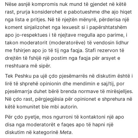
Nëse asnjë kompromis nuk mund të gjendet në këtë
rast, prurja konsiderohet e pabotueshme dhe ajo hiqet
nga lista e pritjes. Në të njejtën mënyrë, përderisa një
koment sinjalizohet nga lexuesit si i papërshtatshëm
apo jo-respektues i të njejtave rregulla apo parime, i
takon moderatorit (moderatorëve) të vendosin lidhur
me fshirjen apo jo të tij nga faqja. Stafi rezervon të
drejtën të fshijë një postim nga faqja për arsyet e
rreshtuara më sipër.
Tek Peshku pa ujë çdo pjesëmarrës në diskutim është i
lirë të shprehë opinionin dhe mendimin e saj/tij, por
pjesëmarrja duhet bërë brenda normave të mirësjelljes.
Në çdo rast, përgjegjësia për opinionet e shprehura në
këtë komunitet bie mbi autorin.
Për çdo pyetje, mos ngurroni të kontaktoni një apo
disa nga moderatorët e faqes apo të hapni një
diskutim në kategorinë
Meta
.